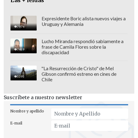
Las + leídas
considerar.
Expresidente Boric alista nuevos viajes a
Uruguay y Alemania
7974
Lucho Miranda respondió sabiamente a
frase de Camila Flores sobre la
7489
discapacidad
"La Resurrección de Cristo" de Mel
Gibson confirmó estreno en cines de
5395
Chile
Suscríbete a nuestro newsletter
Según la normativa,
los Ministerios de
Nombre y apellido
Seguridad Nacional y Justicia, así como
E-mail
la Unidad de Información Financiera y