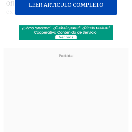
Oficial y detalla que "la persona
LEER ARTICULO COMPLETO
extranjera que hubiere realizado una
inversión relevante, conforme lo
establezca el Ministerio de Economía (...),
podrá solicitar la ciudadanía argentina
(...) ante la Agencia de Programas de
Ciudadanía por Inversión,
organismo
descentralizado actuante en el ámbito de
dicho Ministerio".
Revisa también
Varios ataques con explosivos marcan inicio
del nuevo gobierno de Colombia
Carmona viajó a Cuba por segunda vez este
año y se reunió con Díaz-Canel