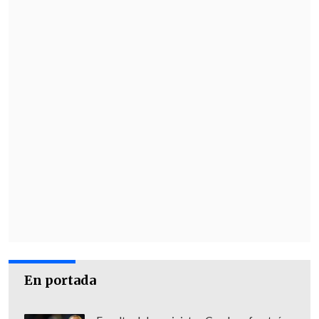
Esta medida se da en un contexto en el
que Argentina requiere de un urgente
ingreso de capitales del exterior para
revertir su insuficiencia de reservas
monetarias.
En portada