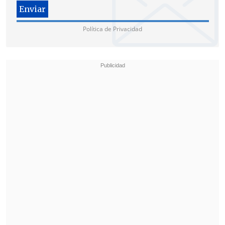
la Secretaría de Inteligencia del Estado
serán parte del proceso de evaluación
de las solicitudes.
Política de Privacidad
En última instancia, los inversores
extranjeros a los que el Gobierno
argentino considere idóneos para recibir
la ciudadanía
deberán tener también la
aprobación de la Dirección General de
Migraciones
, oficina gubernamental que
depende del Poder Ejecutivo.
Ni el texto del decreto ni fuentes
oficiales consultadas por
EFE
precisaron
los montos de las inversiones que serán
consideradas relevantes bajo la nueva
normativa.