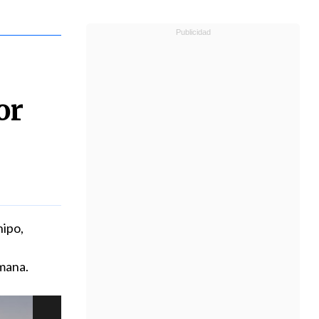
or
hipo,
mana.