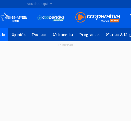
Escucha aquí ▼
ndo
Opinión
Podcast
Multimedia
Programas
Marcas & Neg