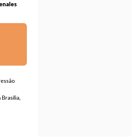
penales
ressão
Brasília,