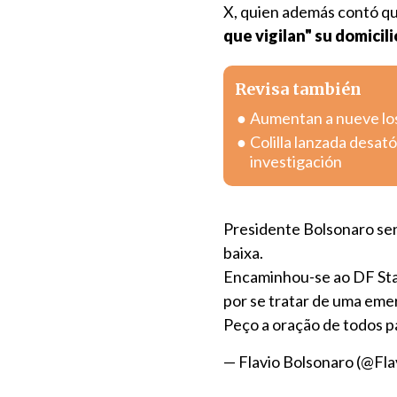
X, quien además contó q
que vigilan" su domicili
Revisa también
Aumentan a nueve los 
Colilla lanzada desa
investigación
Presidente Bolsonaro sen
baixa.
Encaminhou-se ao DF Star
por se tratar de uma eme
Peço a oração de todos p
— Flavio Bolsonaro (@Fl