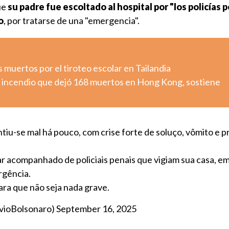
ue
su padre fue escoltado al hospital por "los policías 
o
, por tratarse de una "emergencia".
muertos por el tiroteo escolar en Tailandia
tó incendio que dejó 168 muertos en Hong Kong, sostiene
tiu-se mal há pouco, com crise forte de soluço, vômito e p
 acompanhado de policiais penais que vigiam sua casa, em 
rgência.
ara que não seja nada grave.
avioBolsonaro)
September 16, 2025