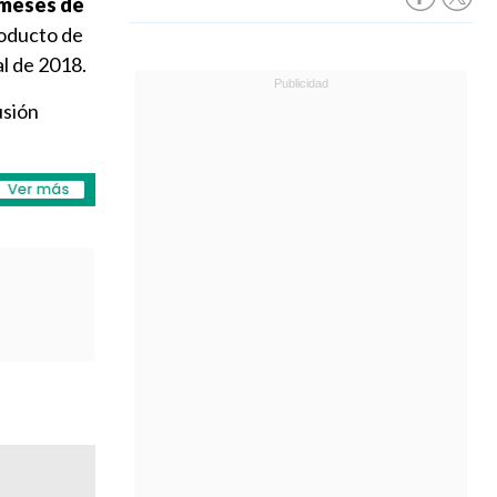
 meses de
roducto de
al de 2018.
usión