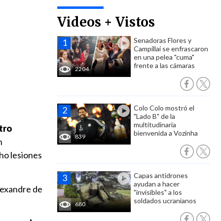
Videos + Vistos
Senadoras Flores y
Campillai se enfrascaron
en una pelea "cuma"
frente a las cámaras
2204
Colo Colo mostró el
"Lado B" de la
multitudinaria
tro
bienvenida a Vozinha
839
n
ho lesiones
Capas antidrones
ayudan a hacer
Alexandre de
"invisibles" a los
soldados ucranianos
680