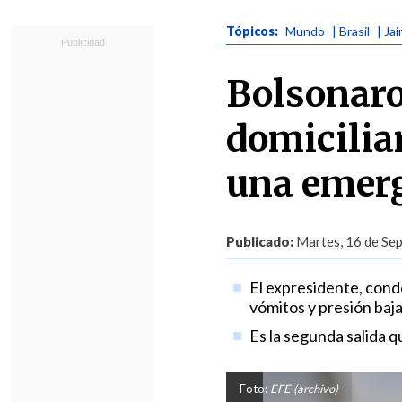
Tópicos:
Mundo
| Brasil
| Ja
Bolsonaro 
domiciliar
una emer
Publicado:
Martes, 16 de Sep
El expresidente, conde
vómitos y presión baja
Es la segunda salida 
Foto:
EFE (archivo)