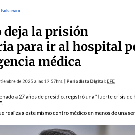
ir Bolsonaro
deja la prisión
ia para ir al hospital p
gencia médica
tiembre de 2025 a las 19:57hrs.
| Periodista Digital:
EFE
nado a 27 años de presidio, registró una "fuerte crisis de 
".
que realiza a este mismo centro médico en menos de una se