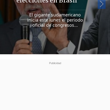
elecciones en Brasil
Si
El gigante sudamericano
inicia este lunes el periodo
oficial de congresos...