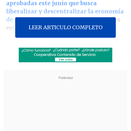
aprobadas este junio que busca
liberalizar y descentralizar la economía
de la isla
, señalaron este sábado medios
LEER ARTICULO COMPLETO
estatales.
Se trata de cambios relacionados con el
incremento salarial mínimo
, las
modificaciones de las pensiones
estatales
, así como
promover los
incentivos fiscales para empresas
estatales
,
privadas e inversionistas
extranjeros
que financien inversiones
en sectores sociales.
Revisa también
El mayor apagón de este viernes en Cuba