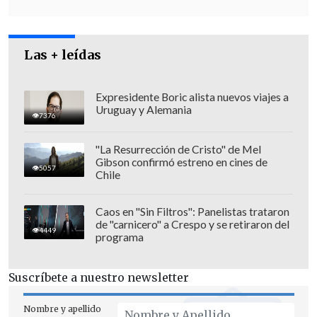
Las + leídas
Expresidente Boric alista nuevos viajes a
El Ministerio de Trabajo y Seguridad Social oficializó el
Uruguay y Alemania
7376
incremento del salario mínimo. (FOTO: EFE)
Peso de la inflación y las
"La Resurrección de Cristo" de Mel
Gibson confirmó estreno en cines de
sanciones
5057
Chile
En relación al salario mínimo, explicó la
Caos en "Sin Filtros": Panelistas trataron
víspera en televisión nacional que
se
de "carnicero" a Crespo y se retiraron del
4449
programa
incrementará de 2.100 a 3.210 pesos
mensuales (unos 27 dólares al cambio
Suscríbete a nuestro newsletter
formal
,
pero apenas cinco dólares al
cambio informal)
.
Nombre y apellido