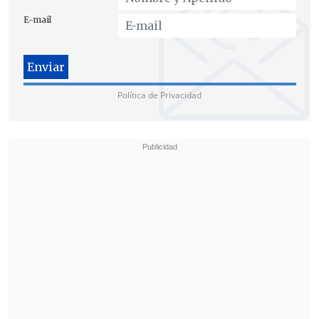
E-mail
Política de Privacidad
"Aunque reconocemos que es
insuficiente, creemos que es un primer
paso que tendrá un impacto positivo",
afirmó el ministro, en
un contexto en el