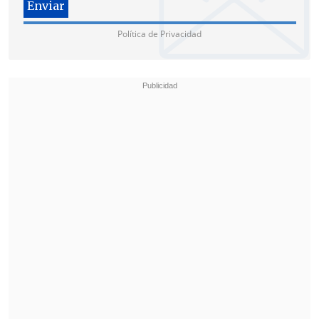
isla desde 1980.
Política de Privacidad
A su juicio, el problema central es que,
ante la reconfiguración regional del
suministro, México se vuelve más visible
como exportador hacia Cuba, lo que eleva
el
riesgo de presión con Estados Unidos
.
Además del frente geopolítico, Pech
introdujo un elemento operativo, al
dudar de la capacidad real de sostener
envíos si la producción doméstica pierde
tracción.
En este sentido, recordó que la estatal
Petróleos Mexicano (Pemex) y sus socios
privados producen
1,6 millones de