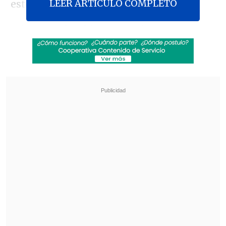
LEER ARTICULO COMPLETO
este miércoles.
Mientras el Gobierno mexicano sostuvo
que continuará con los embarques, el
secretario de Energía estadounidense,
Chris Wright
, afirmó que hasta ahora no
se ha solicitado al país frenar los envíos
de crudo hacia la isla.
Revisa también
Varios ataques con explosivos marcan inicio
del nuevo gobierno de Colombia
Carmona viajó a Cuba por segunda vez este
año y se reunió con Díaz-Canel