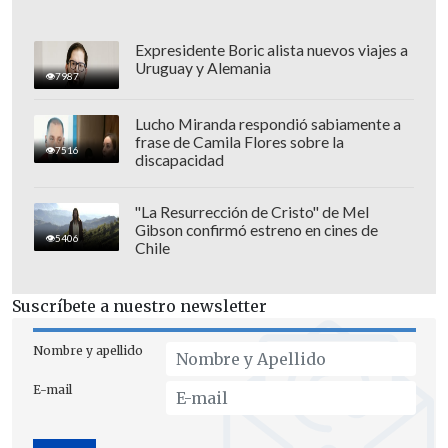
Expresidente Boric alista nuevos viajes a
Uruguay y Alemania
7987
Lucho Miranda respondió sabiamente a
frase de Camila Flores sobre la
7516
discapacidad
"La Resurrección de Cristo" de Mel
Gibson confirmó estreno en cines de
5406
Chile
Por su parte,
Gonzalo Monroy, director
Suscríbete a nuestro newsletter
de la consultora GMEC
, sostuvo que el
vínculo energético México-Cuba
"no es
Nombre y apellido
nuevo", aunque remarcó que "sí lo es el
E-mail
entorno político", al recordar que el país
ha enviado petróleo y combustibles a la