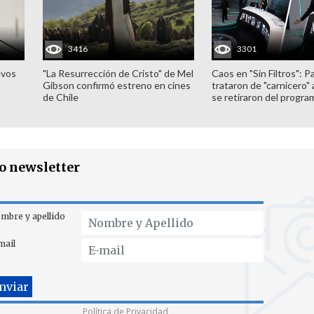
3416
3301
evos
"La Resurrección de Cristo" de Mel
Caos en "Sin Filtros": P
Gibson confirmó estreno en cines
trataron de "carnicero"
de Chile
se retiraron del progra
ro newsletter
mbre y apellido
mail
Política de Privacidad