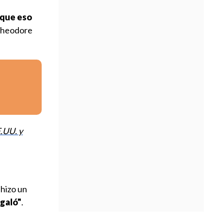
 que eso
 Theodore
.UU. y
 hizo un
egaló"
.