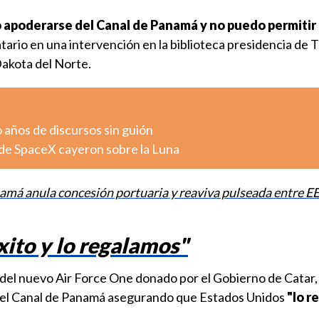
 apoderarse del Canal de Panamá y no puedo permitir
atario en una intervención en la biblioteca presidencia de
akota del Norte.
o años de discursos sin guión
de SpaceX cayeron sobre la Luna
amá anula concesión portuaria y reaviva pulseada entre EE
xito y lo regalamos"
 del nuevo Air Force One donado por el Gobierno de Catar,
a del Canal de Panamá asegurando que Estados Unidos
"lo r