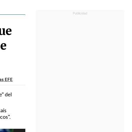
que
de
as EFE
" del
aís
cos".