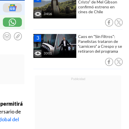
Cristo" de Mel Gibson
confirmó estreno en
cines de Chile
3416
Caos en "Sin Filtros":
Panelistas trataron de
"carnicero" a Crespo y se
retiraron del programa
3301
 permitirá
ersario de
lobal del