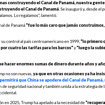
nas construyendo el Canal de Panamá, nuestra gente,
struyendo el Canal de Panamá
. Se inauguró y, desde el p
egalamos. Lo regalamos", lamentó.
anal de Panamá
"fue lo más caro que jamás construimos,
 su control al país centroamericano en 1999,
"lo primero 
 por cuatro las tarifas para los barcos"
y
"luego la subi
fue hacer enormes sumas de dinero durante años y añ
ump no son nuevas,
ya que en otras ocasiones ya ha insi
permitirá que China se apodere del Canal de Panamá,
de seguridad nacional y también unida a la estrategia de 
ccidental.
n en 2025, Trump ha apelado a la necesidad de
"recupera