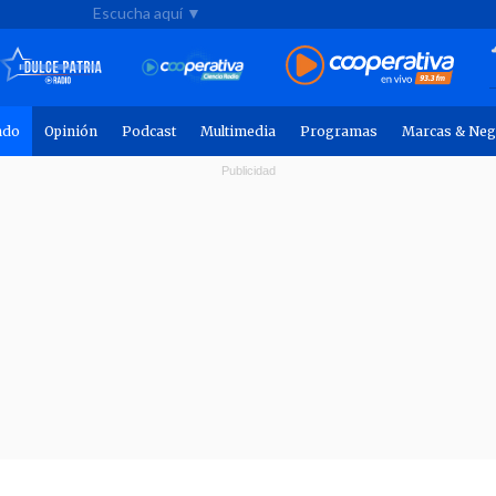
Escucha aquí ▼
ndo
Opinión
Podcast
Multimedia
Programas
Marcas & Neg