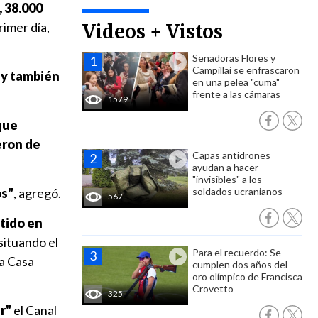
 38.000
rimer día,
Videos + Vistos
Senadoras Flores y
Campillai se enfrascaron
 y también
en una pelea "cuma"
frente a las cámaras
1579
que
eron de
Capas antidrones
ayudan a hacer
"invisibles" a los
os"
, agregó.
soldados ucranianos
567
stido en
situando el
Para el recuerdo: Se
la Casa
cumplen dos años del
oro olímpico de Francisca
Crovetto
325
r"
el Canal