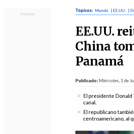
Tópicos:
Mundo
| EE.UU.
| 
EE.UU. rei
China tome
Panamá
Publicado:
Miércoles, 1 de Ju
El presidente Donald 
canal.
El republicano también
centroamericano, al que