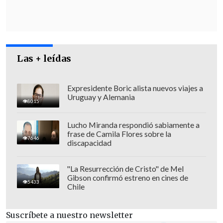
alto!
", dijo.
Las + leídas
Expresidente Boric alista nuevos viajes a
Uruguay y Alemania
8015
Lucho Miranda respondió sabiamente a
frase de Camila Flores sobre la
7646
discapacidad
"La Resurrección de Cristo" de Mel
Gibson confirmó estreno en cines de
Trump añadió en
Truth Social
que
ha
5433
Chile
mantenido "muchas conversaciones"
con China sobre la ingente cantidad de
Suscríbete a nuestro newsletter
droga
, particularmente fentanilo, que