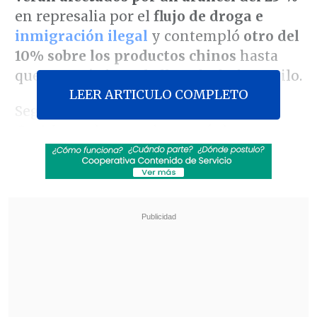
en represalia por el
flujo de droga e
inmigración ilegal
y contempló
otro del
10% sobre los productos chinos
hasta
que ese país frene la llegada de fentanilo.
LEER ARTICULO COMPLETO
Según destacó en su plataforma
Truth
Social
, una de sus primeras órdenes
ejecutivas tras asumir el poder el 20 de
enero será firmar los documentos
necesarios para aplicar a México y
Canadá un
arancel del 25% sobre todos
sus productos que entren en Estados
Unidos
.
Revisa también