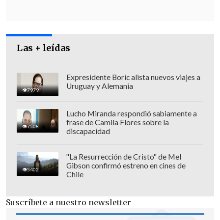
Las + leídas
Expresidente Boric alista nuevos viajes a
Uruguay y Alemania
7979
Lucho Miranda respondió sabiamente a
frase de Camila Flores sobre la
En su publicación, Trump no solo reiteró
7508
discapacidad
sus acusaciones contra la universidad,
sino que también ironizó respecto a su
"La Resurrección de Cristo" de Mel
cambio de actitud tras la intervención
Gibson confirmó estreno en cines de
5402
Chile
federal: "Ahora fingen ser el pastel de
manzana americano", escribió, en
Suscríbete a nuestro newsletter
referencia a la demanda de Harvard por