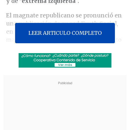
y de
"extrema izquierda
".
El magnate republicano se pronunció en
una publicación de su
red Truth Social
,
en medio de la disputa pública que
LEER ARTICULO COMPLETO
mantiene con la universidad a propósito
del
retiro de fondos federales
.
Revisa también
Varios ataques con explosivos marcan inicio
del nuevo gobierno de Colombia
Carmona viajó a Cuba por segunda vez este
año y se reunió con Díaz-Canel
"Harvard es una institución antisemita y