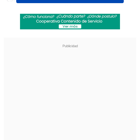
estima que las
familias de Estados
Unidos
tendrán que pagar, de media,
1.200 dólares más al año debido a estos
aranceles
, lo que supone el mayor
aumento arancelario en una generación,
al menos desde 1993.
Revisa también
El sistema sanitario de Cisjordania está al
borde del colapso por retención fiscal israelí
Crisis migratoria: Ceuta exige más presencia
de la Unión Europea en la frontera con
Marruecos
Las medidas de Trump establecen un