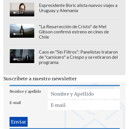
Expresidente Boric alista nuevos viajes a
Uruguay y Alemania
7234
"La Resurrección de Cristo" de Mel
Gibson confirmó estreno en cines de
4769
Chile
Caos en "Sin Filtros": Panelistas trataron
de "carnicero" a Crespo y se retiraron del
4223
programa
El gas y el petróleo de Canadá
con un arancel del 10 %
Suscríbete a nuestro newsletter
Un aspecto clave de los aranceles es que
Nombre y apellido
Trump ha determinado que la
energía
E-mail
importada desde Canadá
, incluidos el
petróleo, el gas natural y la electricidad,
estará sujeta a un arancel del 10 %, en
lugar del 25 %.