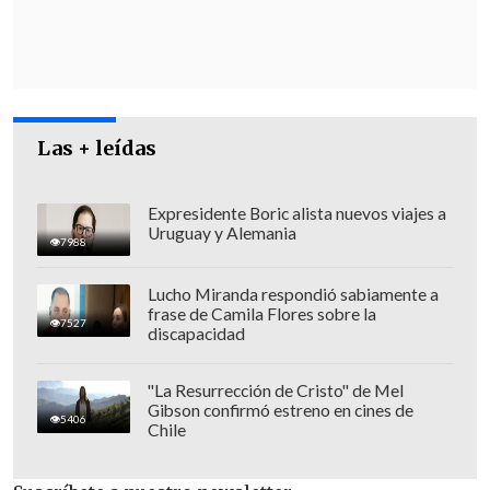
Las + leídas
Expresidente Boric alista nuevos viajes a
Uruguay y Alemania
7988
"Los demócratas -agregó- no son
Lucho Miranda respondió sabiamente a
mejores al tratar el déficit,
y me
frase de Camila Flores sobre la
7527
preocupa que sus políticas locales estén
discapacidad
perjudicando nuestras ciudades con un
aumento del crimen".
"La Resurrección de Cristo" de Mel
Gibson confirmó estreno en cines de
5406
Chile
Confesó su odio a la política