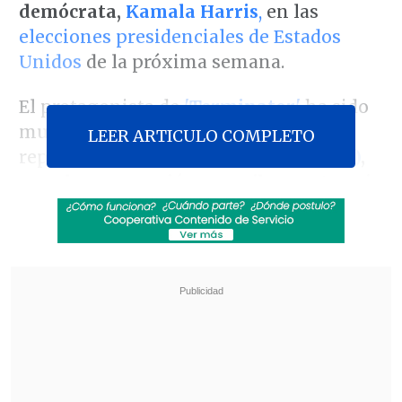
demócrata,
Kamala Harris
,
en las
elecciones presidenciales de Estados
Unidos
de la próxima semana.
El protagonista de
'Terminator'
ha sido
muy crítico con el expresidente
LEER ARTICULO COMPLETO
republicano
Donald Trump (2017-2021)
,
por el que anunció que no iba a votar ni
en 2016 ni 2020.
Revisa también
Varios ataques con explosivos marcan inicio
del nuevo gobierno de Colombia
Carmona viajó a Cuba por segunda vez este
año y se reunió con Díaz-Canel