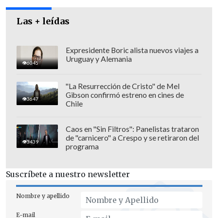
Constitución
".
Las + leídas
Expresidente Boric alista nuevos viajes a
Uruguay y Alemania
6045
"La Resurrección de Cristo" de Mel
Gibson confirmó estreno en cines de
3647
Chile
Caos en "Sin Filtros": Panelistas trataron
de "carnicero" a Crespo y se retiraron del
3439
programa
Suscríbete a nuestro newsletter
Cheney apoyó a Trump cuando se
presentó por primera vez a las
Nombre y apellido
elecciones, en su campaña de 2016, pero
E-mail