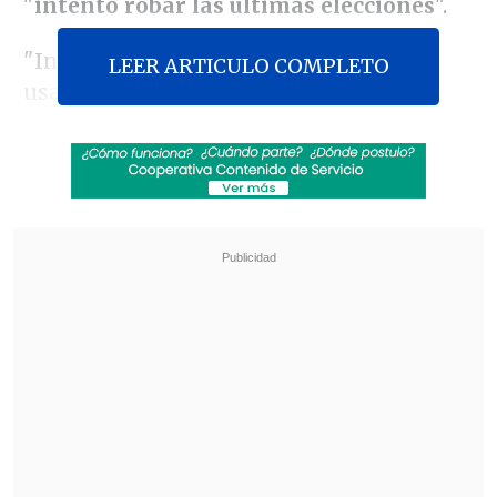
"
intentó robar las últimas elecciones
".
"Intentó robar las últimas elecciones
LEER ARTICULO COMPLETO
usando mentiras y violencia para
mantenerse en el poder después de que
lo rechazaran los votantes.
Nunca más se
le puede confiar el poder
", dijo en un
comunicado el político, que fue número
dos de la Administración de
George W.
Bush (2001-2009)
.
Revisa también
Hiroshima recuerda los 81 años de la bomba
atómica
El estilo Petro: cuatro años de discursos sin
guión