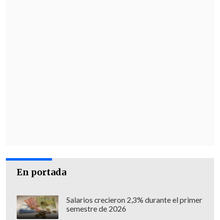
Administración de Trump estaba
técnicamente incumpliendo la ley
mientras continuaba la revisión y
procesamiento de los documentos.
Blanche reconoció que tras la nueva
publicación "algunos documentos" van a
mantenerse fuera del ojo público, pero
siempre de acuerdo con lo que marca la
ley, que permite
mantener en secreto
documentos que exponga información
personal y privada de víctimas
, así como
imágenes de pornografía infantil, que
En portada
muestre muerte, abuso físico o archivos
vinculados a una investigación judicial
Salarios crecieron 2,3% durante el primer
activa.
semestre de 2026