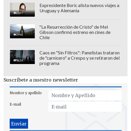
180.000 imágenes
en total, lo que
Expresidente Boric alista nuevos viajes a
significa que el departamento habrá
Uruguay y Alemania
6367
producido aproximadamente tres
millones y medio de páginas en
"La Resurrección de Cristo" de Mel
Gibson confirmó estreno en cines de
cumplimiento de la ley", indicó Blanche
3942
Chile
en la rueda de prensa.
Caos en "Sin Filtros": Panelistas trataron
de "carnicero" a Crespo y se retiraron del
3636
programa
Suscríbete a nuestro newsletter
Nombre y apellido
E-mail