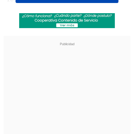
este viernes en Washington una nueva
ronda de publicaciones en línea, en
cumplimiento de la ley que obliga a
divulgar todos los documentos
relacionados con el caso del fallecido
millonario,
vinculado al presidente
estadounidense, Donald Trump, y a
otras personalidades, como el
expresidente Bill Clinton
(1993-2001).
Revisa también
Una refinería rusa incendiada en el segundo
mayor ataque ucraniano con drones de la
guerra
Experto de la NASA advierte que la humanidad