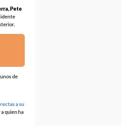
s
rra, Pete
sidente
terior.
gunos de
rectas a su
 a quien ha