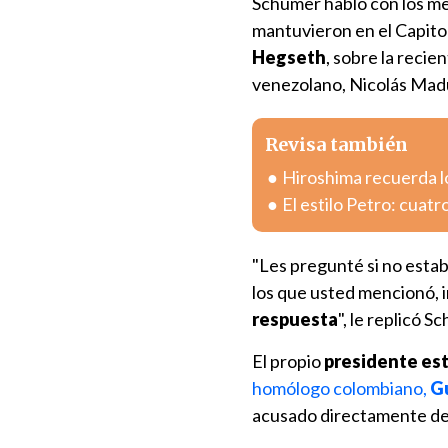
Schumer habló con los med
mantuvieron en el Capitol
Hegseth
, sobre la reci
venezolano, Nicolás Madur
Revisa también
Hiroshima recuerda l
El estilo Petro: cuatr
"Les pregunté si no esta
los que usted mencionó, 
respuesta
", le replicó S
El propio
presidente es
homólogo colombiano,
G
acusado directamente de e