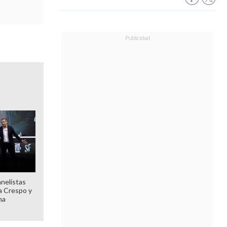
anelistas
 a Crespo y
ma