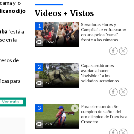
cama y lo
licano dijo
Videos + Vistos
Senadoras Flores y
Campillai se enfrascaron
uba
"está a
en una pelea "cuma"
se en la
frente a las cámaras
1682
gresos de
Capas antidrones
ayudan a hacer
"invisibles" a los
ticas para
soldados ucranianos
571
Para el recuerdo: Se
cumplen dos años del
oro olímpico de Francisca
Crovetto
328