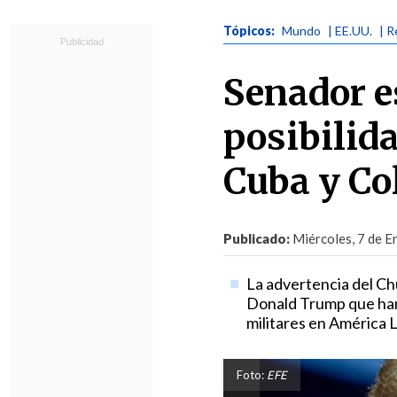
Tópicos:
Mundo
| EE.UU.
| R
Senador e
posibilida
Cuba y C
Publicado:
Miércoles, 7 de E
La advertencia del Ch
Donald Trump que han
militares en América L
Foto:
EFE