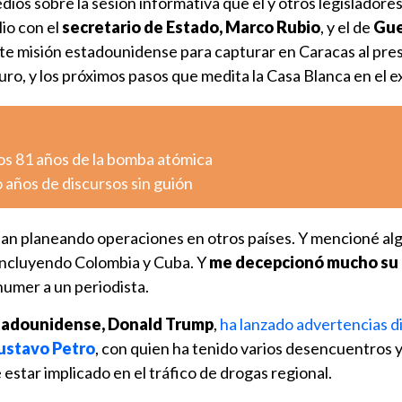
ios sobre la sesión informativa que él y otros legisladore
io con el
secretario de Estado, Marco Rubio
, y el de
Gue
ente misión estadounidense para capturar en Caracas al pre
o, y los próximos pasos que medita la Casa Blanca en el ex
os 81 años de la bomba atómica
o años de discursos sin guión
ban planeando operaciones en otros países. Y mencioné al
incluyendo Colombia y Cuba. Y
me decepcionó mucho su
chumer a un periodista.
tadounidense, Donald Trump
,
ha lanzado advertencias di
ustavo Petro
, con quien ha tenido varios desencuentros y
star implicado en el tráfico de drogas regional.