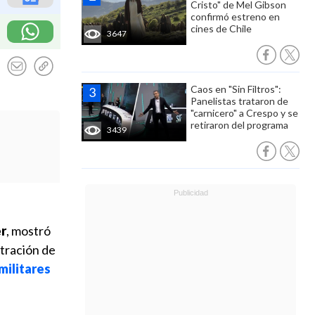
Cristo" de Mel Gibson
confirmó estreno en
cines de Chile
3647
Caos en "Sin Filtros":
Panelistas trataron de
"carnicero" a Crespo y se
retiraron del programa
3439
er
, mostró
stración de
militares