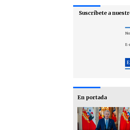
Suscríbete a nuest
No
E-
En portada