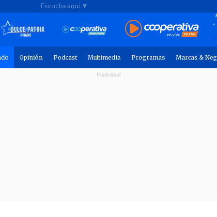
Escucha aquí ▼
ndo
Opinión
Podcast
Multimedia
Programas
Marcas & Neg