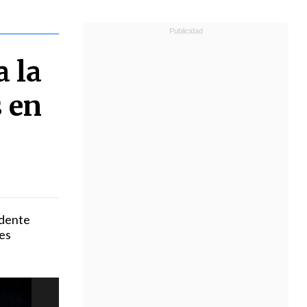
 la
s en
idente
es