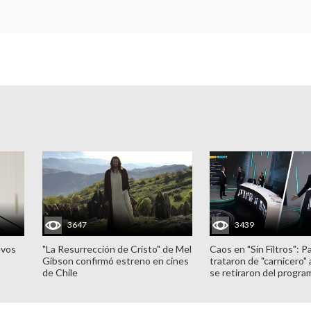
3647
3439
evos
"La Resurrección de Cristo" de Mel
Caos en "Sin Filtros": P
Gibson confirmó estreno en cines
trataron de "carnicero"
de Chile
se retiraron del progra