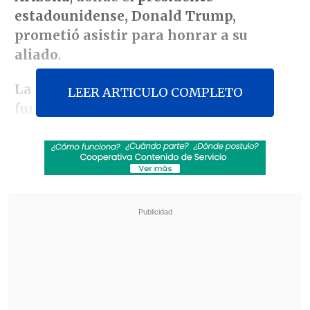
estadounidense, Donald Trump,
prometió asistir para honrar a su
aliado
.
La organización Turning Point USA,
LEER ARTICULO COMPLETO
fundada por Kirk
, anunció este sábado
que su despedida será
la mañana del
domingo subsiguiente en el estadio
State Farm
, sede del equipo de fútbol
americano Arizona Cardinals, en la
ciudad de Glendale.
Revisa también
El cáncer que padece Joe Biden es "muy
doloroso y debilitante", reveló su hijo