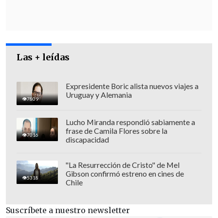
de 2024, por movilizar el voto de los
jóvenes.
Las + leídas
Expresidente Boric alista nuevos viajes a
Uruguay y Alemania
7809
Lucho Miranda respondió sabiamente a
frase de Camila Flores sobre la
7016
discapacidad
"La Resurrección de Cristo" de Mel
Gibson confirmó estreno en cines de
5318
Chile
"
Me pidieron ir y pienso que tengo la
obligación de hacerlo
. He escuchado que
Suscríbete a nuestro newsletter
será el próximo fin de semana. Cuando