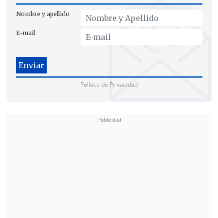
sea, yo iré", declaró a los medios.
Nombre y apellido
E-mail
Política de Privacidad