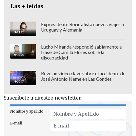
próxima participación de Trump en la
Las + leídas
cumbre de la OTAN
que se celebrará en
Turquía
los próximos
7 y 8 de julio
.
Expresidente Boric alista nuevos viajes a
Uruguay y Alemania
8122
Lucho Miranda respondió sabiamente a
frase de Camila Flores sobre la
8095
discapacidad
Revelan video clave sobre el accidente de
José Antonio Neme en Las Condes
6047
Suscríbete a nuestro newsletter
Nombre y apellido
E-mail
Durante la conversación, la cuarta en lo