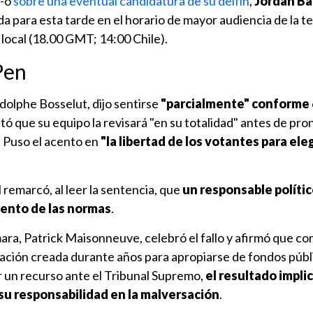
 -o
sobre una eventual candidatura de su delfín
,
Jordan Ba
 para esta tarde en el horario de mayor audiencia de la te
 local (18.00 GMT; 14:00 Chile).
Pen
olphe Bosselut, dijo sentirse
"parcialmente" conforme
ntó que su equipo la revisará "en su totalidad" antes de pr
 Puso el acento en
"la libertad de los votantes para eleg
 remarcó, al leer la sentencia, que
un responsable polític
iento de las normas
.
ra, Patrick Maisonneuve, celebró el fallo y afirmó que con
zación creada durante años para apropiarse de fondos públ
 un recurso ante el Tribunal Supremo,
el resultado impli
su responsabilidad en la malversación
.