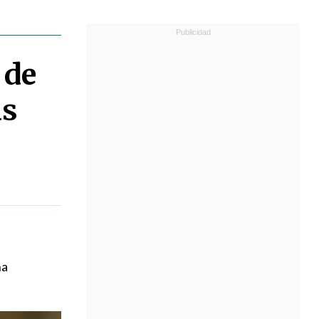
 de
as
na