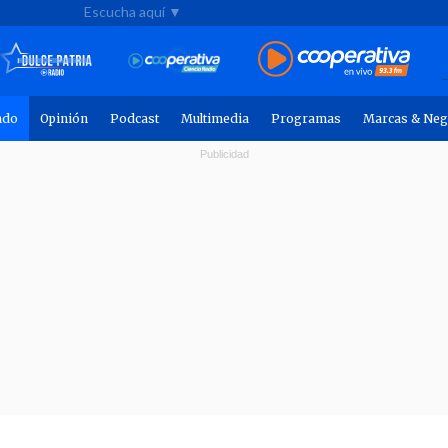
Escucha aquí ▼
ndo
Opinión
Podcast
Multimedia
Programas
Marcas & Neg