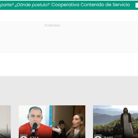
5724
5197