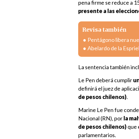
pena firme se reduce a 1
presente a las eleccion
Revisa también
Pentágono libera nue
Abelardo de la Esprie
La sentencia también inc
Le Pen deberá cumplir
un
definirá el juez de aplic
de pesos chilenos)
.
Marine Le Pen fue conden
Nacional (RN), por
la mal
de pesos chilenos)
que 
parlamentarios.