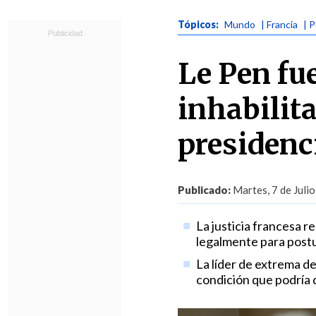
Tópicos:
Mundo
| Francia
| P
Le Pen fu
inhabilita
presidenc
Publicado:
Martes, 7 de Julio
La justicia francesa re
legalmente para postul
La líder de extrema d
condición que podría 