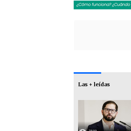
Las + leídas
7593