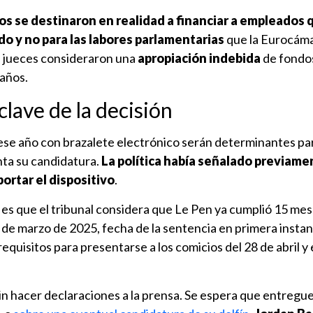
s se destinaron en realidad a financiar a empleados 
ido y no para las labores parlamentarias
que la Eurocám
s jueces consideraron una
apropiación indebida
de fondos
 años.
 clave de la decisión
ese año con brazalete electrónico serán determinantes par
ta su candidatura.
La política había señalado previame
portar el dispositivo
.
o es que el tribunal considera que Le Pen ya cumplió 15 me
1 de marzo de 2025, fecha de la sentencia en primera insta
 requisitos para presentarse a los comicios del 28 de abril y 
 sin hacer declaraciones a la prensa. Se espera que entregu