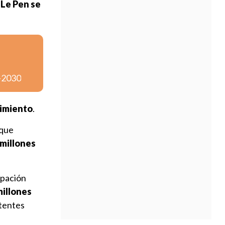
e
Le Pen se
6-2030
limiento
.
 que
 millones
upación
millones
stentes