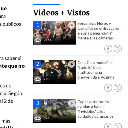
que
Videos + Vistos
ara
 públicos
Senadoras Flores y
Campillai se enfrascaron
en una pelea "cuma"
frente a las cámaras
2165
a saber si
Colo Colo mostró el
nte que no
"Lado B" de la
multitudinaria
bienvenida a Vozinha
798
ses de
ncia. Según
el 2 de
Capas antidrones
ayudan a hacer
"invisibles" a los
soldados ucranianos
674
e más