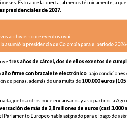
5 meses. Esto abre la puerta, al menos técnicamente, a qu
es presidenciales de 2027
.
vos archivos sobre eventos ovni
lla asumió la presidencia de Colombia para el periodo 202
luye
tres años de cárcel, dos de ellos exentos de cump
 año firme con brazalete electrónico
, bajo condiciones
ación de penas, además de una multa de
100.000 euros (105
ada, junto a otros once encausados y a su partido, la Agr
versación de más de 2,8 millones de euros (casi 3.000 
el Parlamento Europeo había asignado para el pago de asi