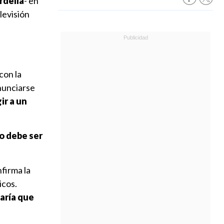
rdella
- en
levisión
con la
onunciarse
ir a un
o debe ser
firma la
icos.
caría que