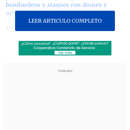
bombardeos y ataques con drones y
artillería
entre ambos bandos.
LEER ARTICULO COMPLETO
La violencia
comenzó el pasado 22 de
abril,
cuando hombres armados
abrieron fuego y mataron a 26 turistas,
en su mayoría indios, en una popular
pradera en la zona de Pahalgam, en la
Cachemira india.
Revisa también
Carmona viajó a Cuba por segunda vez este
año y se reunió con Díaz-Canel
Colonos israelíes atacaron mezquita en
Cisjordania y el Ejército arrestó a 7 fieles