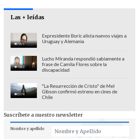
Las + leídas
Expresidente Boric alista nuevos viajes a
Uruguay y Alemania
7921
Lucho Miranda respondió sabiamente a
frase de Camila Flores sobre la
7363
discapacidad
El pasado 7 de mayo,
Pakistán lamentó
"La Resurrección de Cristo" de Mel
Gibson confirmó estreno en cines de
la muerte de alrededor de treinta civiles
5374
Chile
en un ataque aéreo indio que denunció
que afectó a poblaciones civiles.
Suscríbete a nuestro newsletter
La India asegura que
el bombardeo
Nombre y apellido
estuvo dirigido contra infraestructuras