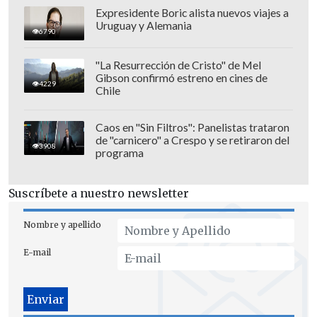
Expresidente Boric alista nuevos viajes a
Uruguay y Alemania
6790
"La Resurrección de Cristo" de Mel
Gibson confirmó estreno en cines de
"La particularidad del reciente complot
4229
Chile
es que el
propio presidente de Estados
Unidos intervino personalmente:
habló,
Caos en "Sin Filtros": Panelistas trataron
de "carnicero" a Crespo y se retiraron del
amenazó y, alentando a los
3908
programa
conspiradores
, les envió el mensaje de
que avanzaran, que no tuvieran miedo y
Suscríbete a nuestro newsletter
que contaban con nuestro apoyo militar",
aseguró.
Nombre y apellido
E-mail
El político afirmó que había agentes
seleccionados por los servicios de
inteligencia de Estados Unidos e Israel
para provocar el país en el país e