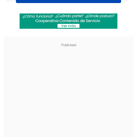
a la nación iraní
", dijo en un encuentro
con miles de personas en un acto
religioso en Teherán.
Revisa también
EE.UU. advierte de un brote de salmonella con
345 casos por jalapeños procedentes de
México
Pese a la tregua: Israel lanzó su mayor número
de proyectiles al Líbano
La máxima autoridad política y religiosa
de Irán aseguró que las protestas que
han sacudido el país
"fueron un complot
estadounidense y el objetivo