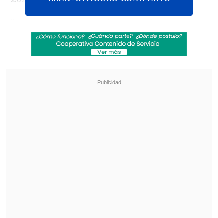
"Esta nueva sentencia se produce
en
respuesta a su pacífica protesta contra
la ejecución de Reza Rasai dentro de la
prisión de Evin",
indicó la familia de la
Nobel en redes sociales.
Revisa también
Colonos israelíes atacaron mezquita en
Cisjordania y el Ejército arrestó a 7 fieles
Cuatro personas murieron tras estrellarse un
helicóptero en área boscosa de Río de Janeiro
La sentencia contra Mohammadi,
Pakhshan Azizi, Varishe Moradi,