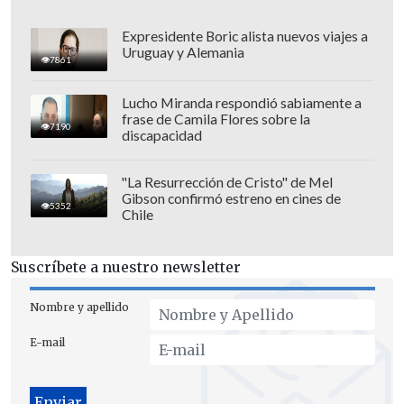
Expresidente Boric alista nuevos viajes a
Uruguay y Alemania
7861
Lucho Miranda respondió sabiamente a
frase de Camila Flores sobre la
7190
discapacidad
La condena se debe a "resistencia a
órdenes" durante una protesta en
"La Resurrección de Cristo" de Mel
Gibson confirmó estreno en cines de
prisión
el 6 de agosto por la ejecución de
5352
Chile
Rasai por su supuesta implicación en el
asesinato de un agente de inteligencia
Suscríbete a nuestro newsletter
durante la revuelta desatada por la
muerte de Mahsa Amini en septiembre
Nombre y apellido
de 2022.
E-mail
La muerte de la joven de 22 años tras ser
detenida por no llevar bien puesto el velo