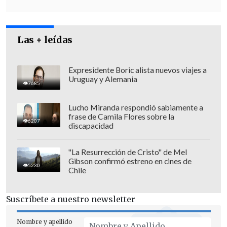
Las + leídas
Expresidente Boric alista nuevos viajes a
Uruguay y Alemania
7685
Lucho Miranda respondió sabiamente a
frase de Camila Flores sobre la
6207
discapacidad
"La Resurrección de Cristo" de Mel
Gibson confirmó estreno en cines de
5230
Chile
Su declaración se produce cuando
Egipto
y Catar,
mediadores entre Israel y
Suscríbete a nuestro newsletter
Hamás, están en espera de la
respuesta
de Israel a la última propuesta de
Nombre y apellido