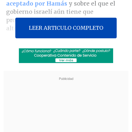
aceptado por Hamás
y sobre el que el
gobierno israelí aún tiene que
pronunciarse, informó este martes un
LEER ARTICULO COMPLETO
alto responsable político israelí.
La fuente explicó, en una declaración
sobre las negociaciones para un posible
alto el fuego en la Franja palestina, que
"la política de Israel es coherente y no
ha cambiado".
Revisa también
México y Perú reanudan sus relaciones
diplomáticas tras casi un año de ruptura
Arabia Saudí, Turquía y Pakistán firmaron
pacto de defensa mutua