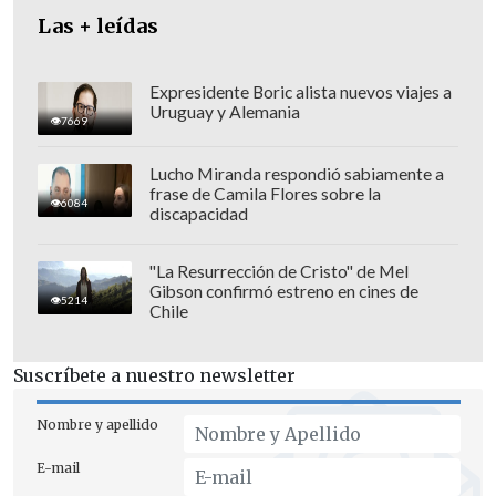
Las + leídas
Expresidente Boric alista nuevos viajes a
Uruguay y Alemania
7669
Lucho Miranda respondió sabiamente a
frase de Camila Flores sobre la
6084
discapacidad
"La Resurrección de Cristo" de Mel
Gibson confirmó estreno en cines de
Saar, que se refirió a los límites fijados en
5214
Chile
1967 tras la Guerra de los Seis Días,
cuando Israel ocupó Cisjordania, afirmó
Suscríbete a nuestro newsletter
que "establecer un Estado palestino
dentro de las fronteras del 67, con capital
Nombre y apellido
en Jerusalén Este (...)
pondría en grave
E-mail
peligro los centros de población de