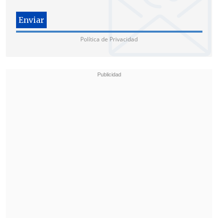
Israel y empujaría a Israel a fronteras
que no pueden defenderse".
Política de Privacidad
Desde el ataque de Hamás contra
territorio israelí el 7 de octubre de 2023,
Israel ha intensificado sus operaciones
militares en Cisjordania, además de
expandir asentamientos.
El 19 de julio de 2024, la Corte
Internacional de Justicia (CIJ) dictaminó
que Israel debe revocar toda ley que
favorezca la ocupación de Cisjordania,
calificándola de ilegal.
Sin embargo, en ese mismo mes, el
Parlamento israelí aprobó una moción