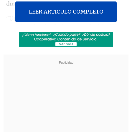
dos años.
LEER ARTICULO COMPLETO
"Un Estado palestino en el corazón de
Israel
sería, sin duda, una solución (...)
para quienes buscan eliminarnos.
No
permitiremos que esto suceda", afirmó
Saar en declaraciones a la prensa
internacional, insistiendo en que sería
"una medida suicida".
Revisa también
México y Perú reanudan sus relaciones
diplomáticas tras casi un año de ruptura
Arabia Saudí, Turquía y Pakistán firmaron
pacto de defensa mutua