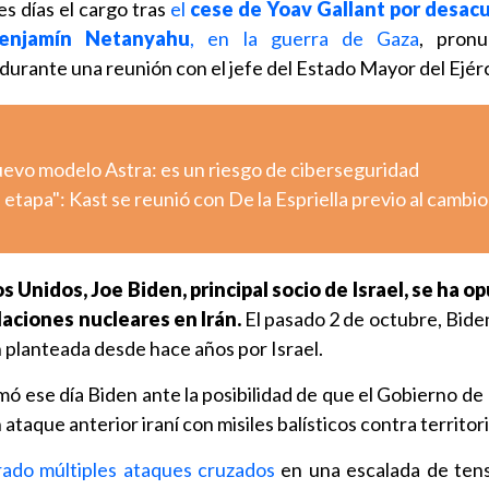
s días el cargo tras
el
cese de Yoav Gallant por desac
Benjamín Netanyahu
, en la guerra de Gaza
, pronu
durante una reunión con el jefe del Estado Mayor del Ejérc
uevo modelo Astra: es un riesgo de ciberseguridad
tapa": Kast se reunió con De la Espriella previo al cambio
 Unidos, Joe Biden, principal socio de Israel, se ha o
laciones nucleares en Irán.
El pasado 2 de octubre, Bide
 planteada desde hace años por Israel.
rmó ese día Biden ante la posibilidad de que el Gobierno 
ataque anterior iraní con misiles balísticos contra territori
rado múltiples ataques cruzados
en una escalada de ten