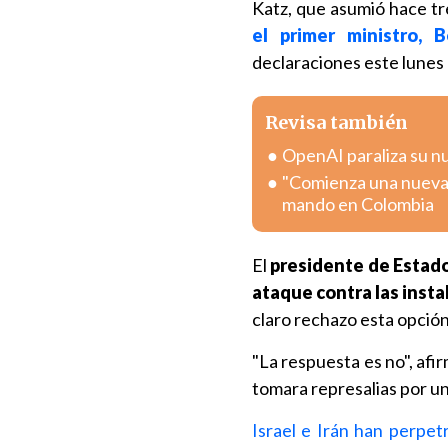
Katz, que asumió hace tre
el primer ministro, 
declaraciones este lunes 
Revisa también
OpenAI paraliza su n
"Comienza una nueva e
mando en Colombia
El
presidente de Estados
ataque contra las insta
claro rechazo esta opción
"La respuesta es no", afi
tomara represalias por un 
Israel e Irán han perpet