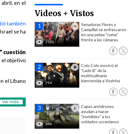
abril, en el
Videos + Vistos
stió también
Senadoras Flores y
Campillai se enfrascaron
srael se ha
en una pelea "cuma"
frente a las cámaras
2125
" cuestión
 el objetivo
Colo Colo mostró el
"Lado B" de la
multitudinaria
n el Líbano
bienvenida a Vozinha
754
Capas antidrones
ayudan a hacer
"invisibles" a los
soldados ucranianos
666