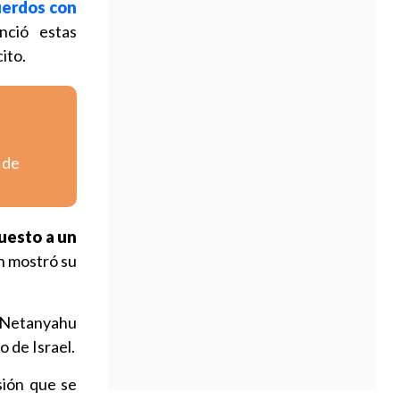
uerdos con
nció estas
ito.
 de
puesto a un
n mostró su
de Netanyahu
o de Israel.
sión que se