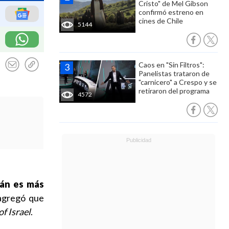
Cristo" de Mel Gibson
confirmó estreno en
cines de Chile
5144
Caos en "Sin Filtros":
Panelistas trataron de
"carnicero" a Crespo y se
retiraron del programa
4572
rán es más
agregó que
f Israel
.