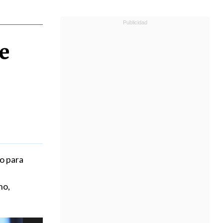
e
o para
no,