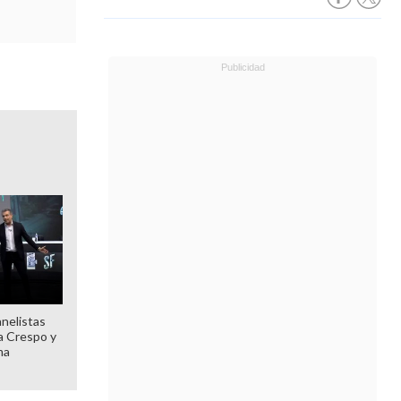
anelistas
 a Crespo y
ma