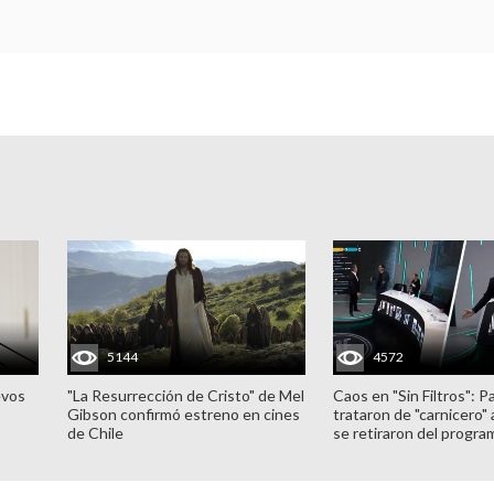
5144
4572
evos
"La Resurrección de Cristo" de Mel
Caos en "Sin Filtros": P
Gibson confirmó estreno en cines
trataron de "carnicero"
de Chile
se retiraron del progra