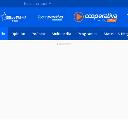
Escucha aquí ▼
ndo
Opinión
Podcast
Multimedia
Programas
Marcas & Neg