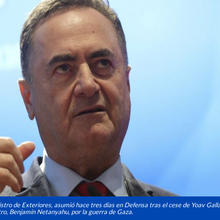
istro de Exteriores, asumió hace tres días en Defensa tras el cese de Yoav Gall
tro, Benjamín Netanyahu, por la guerra de Gaza.