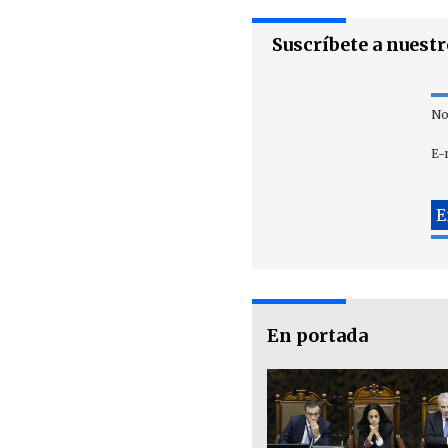
Suscríbete a nuest
No
E-
En portada