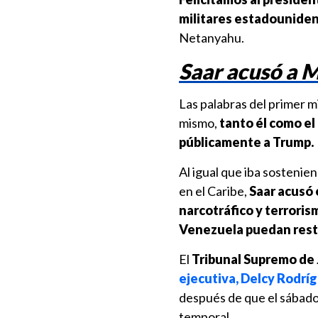
militares estadounide
Netanyahu.
Saar acusó a M
Las palabras del primer mi
mismo,
tanto él como el 
públicamente a Trump.
Al igual que iba sosteni
en el Caribe,
Saar acusó 
narcotráfico y terroris
Venezuela puedan resta
El
Tribunal Supremo de 
ejecutiva, Delcy Rodrí
después de que el sábado
temporal.