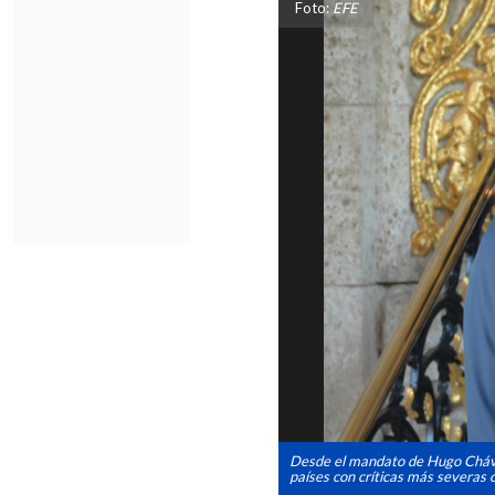
Foto:
EFE
Desde el mandato de Hugo Chávez
países con críticas más severas c