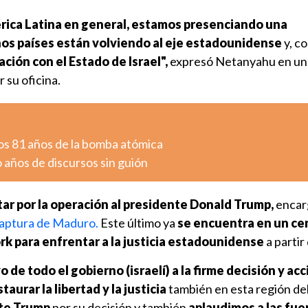
rica Latina en general, estamos presenciando una
os países están volviendo al eje estadounidense
y, c
ación con el Estado de Israel",
expresó Netanyahu en un
 su oficina.
os 81 años de la bomba atómica
o años de discursos sin guión
itar por la operación al presidente Donald Trump,
encar
 captura de Maduro.
Este último ya
se encuentra en un ce
k para enfrentar a la justicia estadounidense
a partir 
o de todo el gobierno (israelí) a la firme decisión y ac
aurar la libertad y la justicia
también en esta región del
nte Trump
por su decisión y también
aplaudimos a las fue