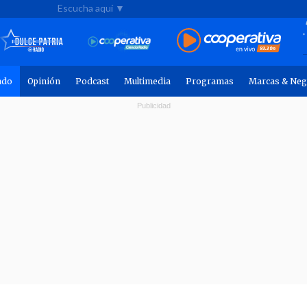
Escucha aquí ▼
ndo
Opinión
Podcast
Multimedia
Programas
Marcas & Neg