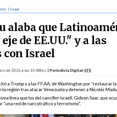
ente
| Israel
 alaba que Latinoamé
 eje de EE.UU." y a las
 con Israel
ro de 2026 a las 10:48hrs.
| Periodista Digital:
EFE
icitó a Trump y a las FF.AA. de Washington por "restaurar la
" en la región tras atacar Venezuela y detener a Nicolás Madu
sma línea que los del canciller israelí, Gideon Saar, que acu
ar "una red de narcotráfico y terrorismo".