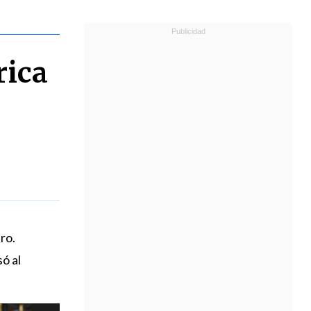
rica
ro.
só al