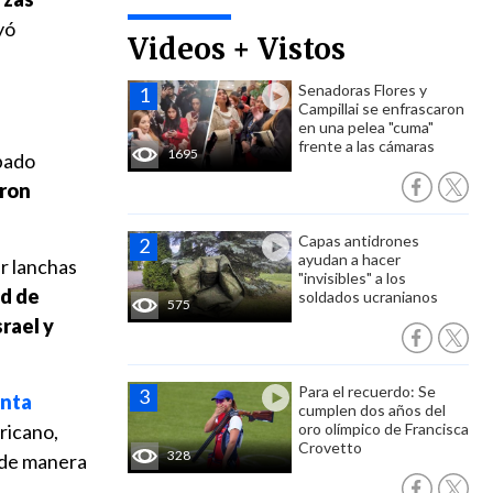
yó
Videos + Vistos
Senadoras Flores y
Campillai se enfrascaron
en una pelea "cuma"
frente a las cámaras
1695
ábado
aron
Capas antidrones
ayudan a hacer
r lanchas
"invisibles" a los
ed de
soldados ucranianos
575
srael y
Para el recuerdo: Se
enta
cumplen dos años del
ricano,
oro olímpico de Francisca
Crovetto
328
s de manera