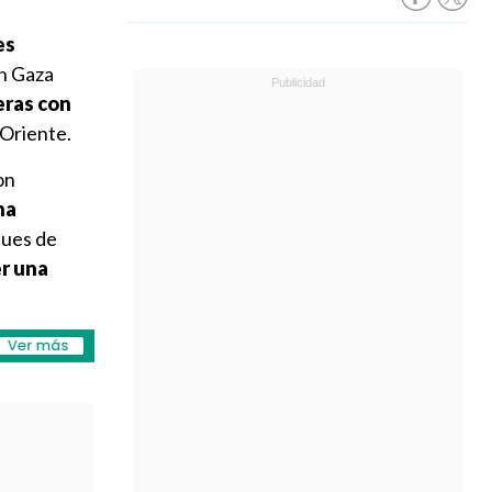
es
n Gaza
eras con
 Oriente.
on
ha
ques de
er una