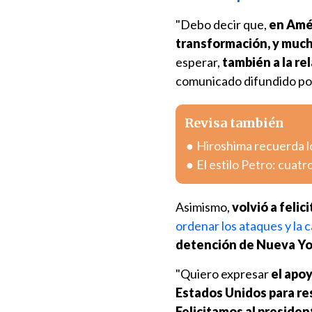
"Debo decir que,
en Amé
transformación,
y much
esperar,
también a la rel
comunicado difundido por
Revisa también
Hiroshima recuerda l
El estilo Petro: cuatr
Asimismo,
volvió a felic
ordenar los ataques y la
detención de Nueva Yor
"Quiero expresar
el apoy
Estados Unidos para rest
Felicitamos al preside