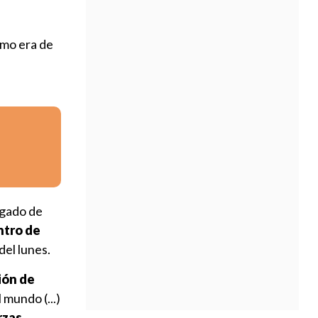
omo era de
gado de
ntro de
del lunes.
ción de
 mundo (...)
rzas