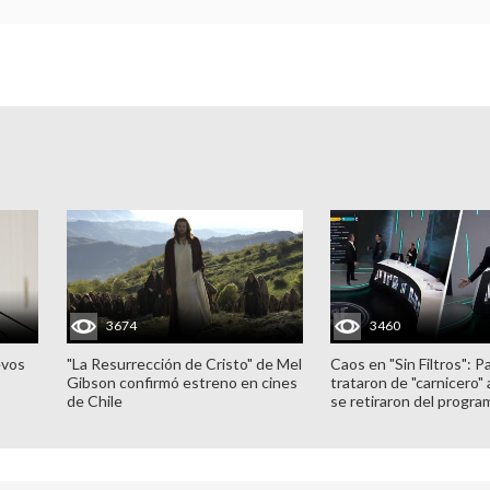
3674
3460
evos
"La Resurrección de Cristo" de Mel
Caos en "Sin Filtros": P
Gibson confirmó estreno en cines
trataron de "carnicero"
de Chile
se retiraron del progra