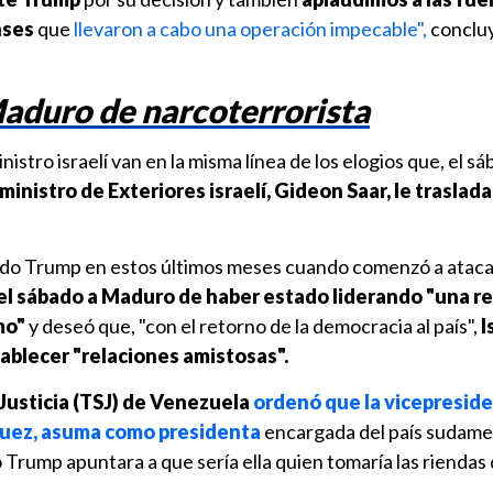
nses
que
llevaron a cabo una operación impecable",
conclu
aduro de narcoterrorista
nistro israelí van en la misma línea de los elogios que, el s
ministro de Exteriores israelí, Gideon Saar, le traslad
endo Trump en estos últimos meses cuando comenzó a ataca
el sábado a Maduro de haber estado liderando "una r
mo"
y deseó que, "con el retorno de la democracia al país",
I
blecer "relaciones amistosas".
Justicia (TSJ) de Venezuela
ordenó que la vicepresid
guez, asuma como presidenta
encargada del país sudame
 Trump apuntara a que sería ella quien tomaría las rienda