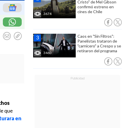
Cristo" de Mel Gibson
confirmó estreno en
cines de Chile
3674
Caos en "Sin Filtros":
Panelistas trataron de
"carnicero" a Crespo y se
retiraron del programa
3460
chos
de que
turara en