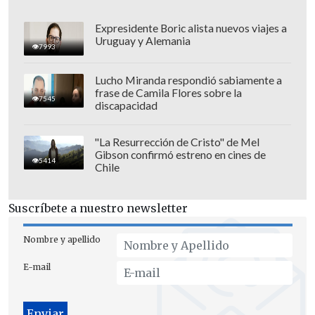
Expresidente Boric alista nuevos viajes a
Uruguay y Alemania
7993
Lucho Miranda respondió sabiamente a
frase de Camila Flores sobre la
7545
discapacidad
"La Resurrección de Cristo" de Mel
Gibson confirmó estreno en cines de
5414
Chile
Fuera del juzgado hay congregadas unas
Suscríbete a nuestro newsletter
200 personas entre manifestantes de
izquierda que piden la dimisión de
Nombre y apellido
Netanyahu, simpatizantes de derechas,
E-mail
además de representantes de las familias
de los rehenes de Hamás en Gaza.