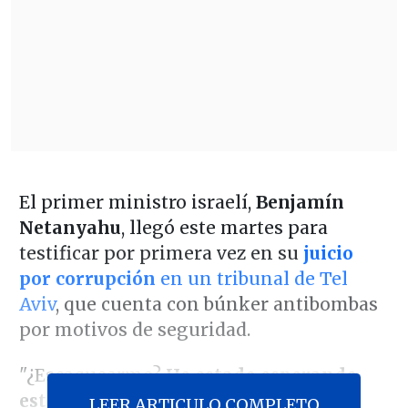
El primer ministro israelí,
Benjamín
Netanyahu
, llegó este martes para
testificar por primera vez en su
juicio
por corrupción
en un tribunal de Tel
Aviv
, que cuenta con búnker antibombas
por motivos de seguridad.
"¿Escaquearme?
He estado esperando
este día ocho años para presentar la
LEER ARTICULO COMPLETO