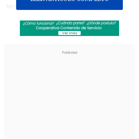
verdad
, hacer estallar las acusaciones
delirantes e infundadas contra mí, y
revelar el método de esa
caza de brujas
",
afirmó anoche el primer ministro en una
poco habitual rueda de prensa en la que
arremetió contra varios periodistas.
Revisa también
Varios ataques con explosivos marcan inicio
del nuevo gobierno de Colombia
Carmona viajó a Cuba por segunda vez este
año y se reunió con Díaz-Canel
El primero en intervenir fue el abogado
del primer ministro,
Atty Amir Haddad
,