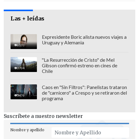
muertos
y decenas de heridos,
según las
autoridades libanesas.
Las + leídas
Expresidente Boric alista nuevos viajes a
Uruguay y Alemania
6133
"La Resurrección de Cristo" de Mel
Gibson confirmó estreno en cines de
3704
Chile
Caos en "Sin Filtros": Panelistas trataron
de "carnicero" a Crespo y se retiraron del
3476
programa
Suscríbete a nuestro newsletter
El texto recuerda cómo el clérigo chií
tomó las riendas del movimiento en
Nombre y apellido