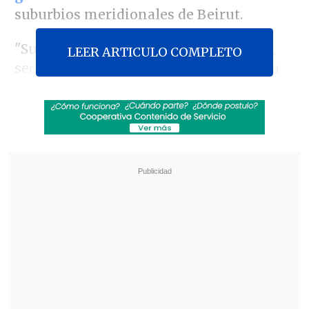
suburbios meridionales de Beirut.
"Su eminencia
Sayyed Hasán Nasrala,
LEER ARTICULO COMPLETO
secretario general de Hizbulá, se unió a
sus grandes e inmortales mártires,
cuyo
viaje dirigió durante casi treinta años
conduciéndoles de victoria en victoria",
anunció la formación en un comunicado,
sin mencionar las circunstancias del
fallecimiento.
Revisa también
Hiroshima recuerda los 81 años de la bomba
atómica
El estilo Petro: cuatro años de discursos sin