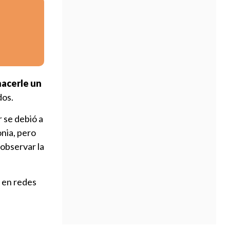
hacerle un
dos.
 se debió a
onia, pero
 observar la
o en redes