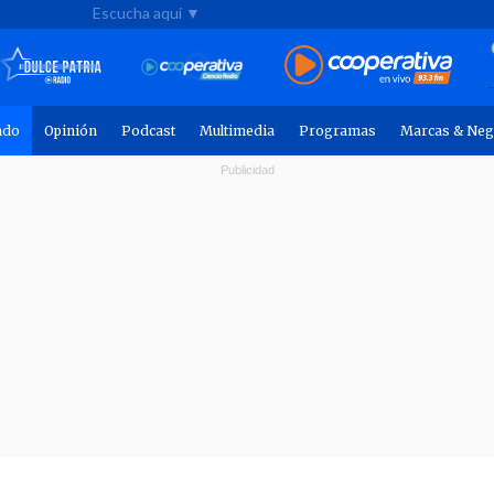
Escucha aquí ▼
ndo
Opinión
Podcast
Multimedia
Programas
Marcas & Neg