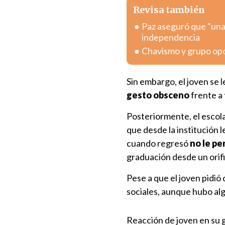
Revisa también
Paz aseguró que "una
independencia
Chavismo y grupo opo
Sin embargo, el joven se 
gesto obsceno
frente a 
Posteriormente, el escola
que desde la institución l
cuando regresó
no le pe
graduación desde un orifi
Pese a que el joven pidió
sociales, aunque hubo al
Reacción de joven en su 