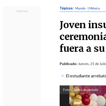
Tópicos:
Mundo
| México
Joven insu
ceremonia
fuera a su
Publicado:
Jueves, 25 de Juli
El estudiante arrebat
Foto:
Captura de pantalla