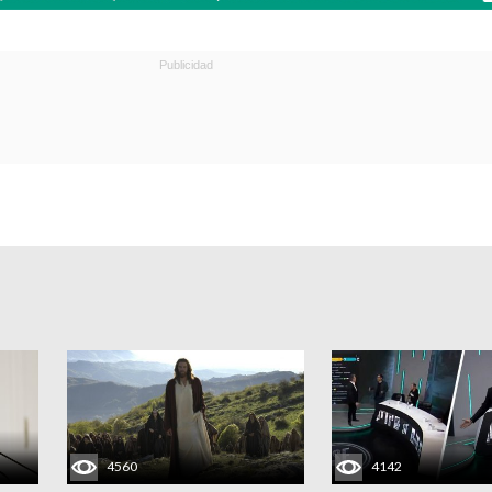
4560
4142