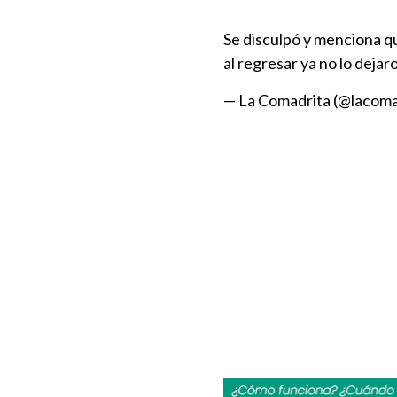
Se disculpó y menciona q
al regresar ya no lo dejar
— La Comadrita (@lacoma