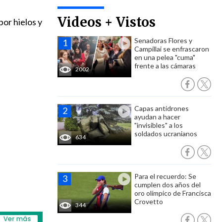
Videos + Vistos
or hielos y
Senadoras Flores y
Campillai se enfrascaron
en una pelea "cuma"
frente a las cámaras
2002
Capas antidrones
ayudan a hacer
"invisibles" a los
soldados ucranianos
634
Para el recuerdo: Se
cumplen dos años del
oro olímpico de Francisca
Crovetto
344