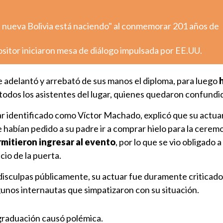
 nueva Bolivia está naciendo" al conmemorar 201 años de
sitor iniciaron mesa de diálogo impulsada por EE.UU.
le adelantó y arrebató de sus manos el diploma, para luego
todos los asistentes del lugar, quienes quedaron confundi
r identificado como Víctor Machado, explicó que su actuar
e habían pedido a su padre ir a comprar hielo para la cerem
rmitieron ingresar al evento
, por lo que se vio obligado a
cio de la puerta.
 disculpas públicamente, su actuar fue duramente criticad
gunos internautas que simpatizaron con su situación.
graduación causó polémica.