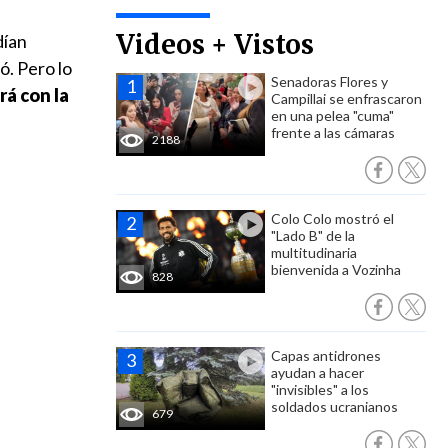
Videos + Vistos
dían
ó. Pero lo
Senadoras Flores y
rá con la
Campillai se enfrascaron
en una pelea "cuma"
frente a las cámaras
2188
Colo Colo mostró el
"Lado B" de la
multitudinaria
bienvenida a Vozinha
828
Capas antidrones
ayudan a hacer
"invisibles" a los
soldados ucranianos
679