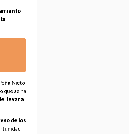
namiento
 la
 Peña Nieto
ijo que se ha
e llevar a
reso de los
ortunidad