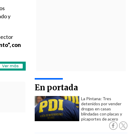
los
ado y
sector
nto", con
En portada
La Pintana: Tres
detenidos por vender
drogas en casas
blindadas con placas y
picaportes de acero