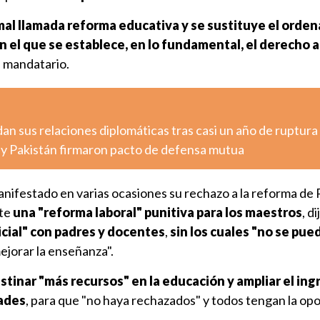
 mal llamada reforma educativa y se sustituye el orde
n el que se establece, en lo fundamental, el derecho a
l mandatario.
n sus relaciones diplomáticas tras casi un año de ruptura
a y Pakistán firmaron pacto de defensa mutua
nifestado en varias ocasiones su rechazo a la reforma de
nte
una "reforma laboral" punitiva para los maestros
, d
icial" con padres y docentes
,
sin los cuales "no se pued
ejorar la enseñanza".
tinar "más recursos" en la educación y ampliar el ing
dades
, para que "no haya rechazados" y todos tengan la op