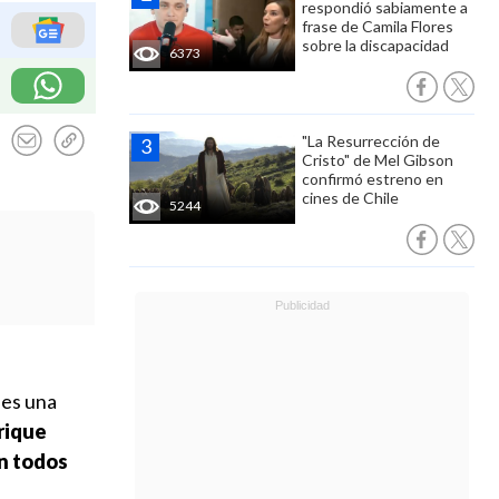
respondió sabiamente a
frase de Camila Flores
sobre la discapacidad
6373
"La Resurrección de
Cristo" de Mel Gibson
confirmó estreno en
cines de Chile
5244
les una
nrique
en todos