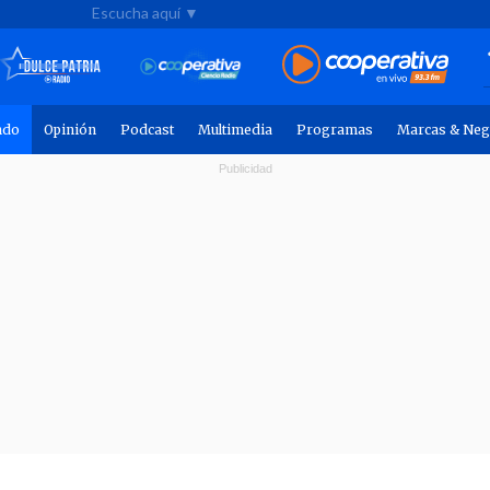
Escucha aquí ▼
ndo
Opinión
Podcast
Multimedia
Programas
Marcas & Neg