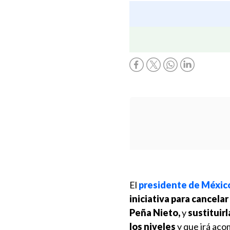
El
presidente de Méxic
iniciativa para cancela
Peña Nieto,
y
sustituir
los niveles
y que irá ac