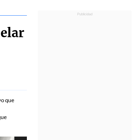
elar
vo que
que