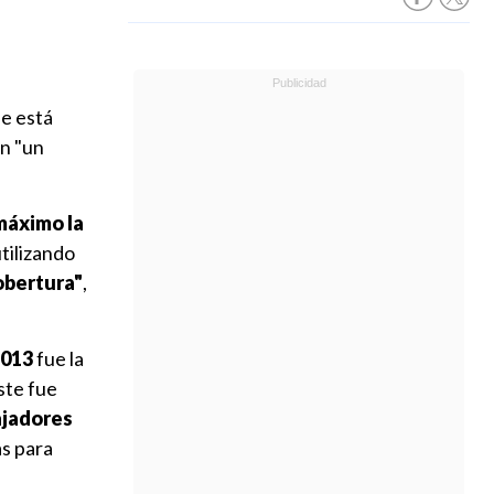
se está
an "un
máximo la
tilizando
cobertura"
,
2013
fue la
Este fue
ajadores
as para