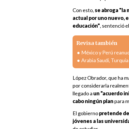
Con esto,
se abroga "la
actual por uno nuevo, e
educación"
, sentenció e
Revisa también
México y Perú reanuda
Arabia Saudí, Turquí
López Obrador, que ha ma
por considerarla realme
llegado a
un "acuerdo in
cabo ningún plan
para m
El gobierno
pretende des
jóvenes a las universi
de estudiar.