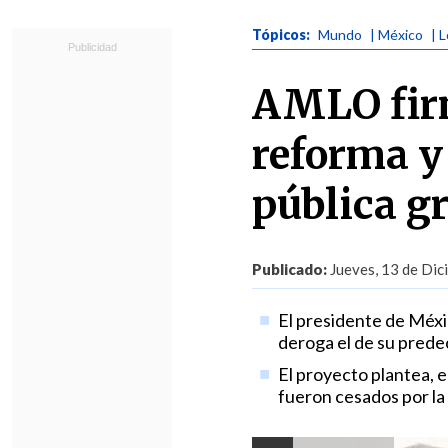
Tópicos:
Mundo
| México
| 
AMLO firm
reforma y
pública g
Publicado:
Jueves, 13 de Dic
El presidente de Méx
deroga el de su prede
El proyecto plantea, e
fueron cesados por la