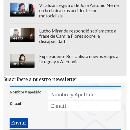
de la Asamblea fuimos mujeres y
Viralizan registro de José Antonio Neme
en la clínica tras accidente con
ninguna en la secretaría general".
10099
motociclista
Lucho Miranda respondió sabiamente a
frase de Camila Flores sobre la
8745
discapacidad
Expresidente Boric alista nuevos viajes a
Uruguay y Alemania
8179
Suscríbete a nuestro newsletter
Nombre y apellido
E-mail
La posible sustitución de Guterres por
una mujer parece desinflarse toda vez