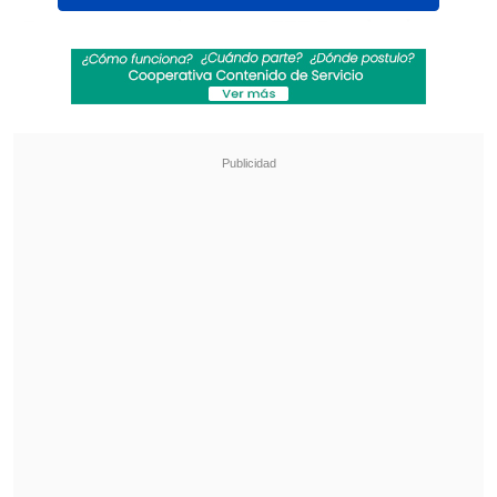
En una entrevista con
EFE
, Baerbock se
cuidó de afirmar que
debe ser una mujer
la sucesora de António Guterres a partir
de 2026,
para no interferir en el debate
en curso, pero declara rotunda que "aun
siendo diplomática,
es extraño que en 80
años no se haya podido encontrar a una
mujer para secretaria general".
Revisa también
"Desastre nacional" en Colombia: Al menos 71
muertos por terremoto
Al menos 20 edificios colapsados por sismo 7,4
en Cali, sede de la reciente investidura
presidencial