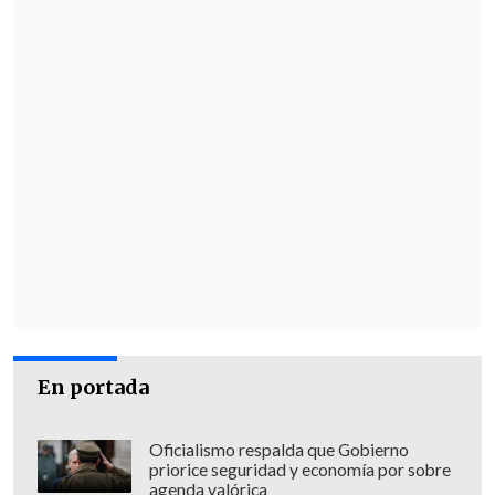
primera directora ejecutiva de
ONU
Mujeres.
Después de su segundo paso por La
Moneda, entre 2018 y 2022, se
desempeñó como
alta comisionada de
Naciones Unidas para los Derechos
Humanos.
En portada
Oficialismo respalda que Gobierno
priorice seguridad y economía por sobre
agenda valórica