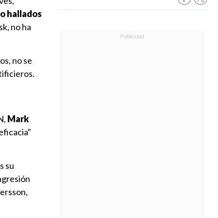
ves,
o hallados
sk, no ha
os, no se
ificieros.
N,
Mark
eficacia"
s su
 agresión
tersson,