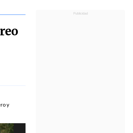
éreo
ro y