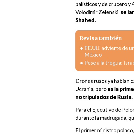
balísticos y de crucero y
Volodímir Zelenski,
se la
Shahed.
Revisa también
EE.UU. advierte de u
México
Pese a la tregua: Isr
Drones rusos ya habían ca
Ucrania, pero
es la prim
no tripulados de Rusia.
Para el Ejecutivo de Polo
durante la madrugada, q
El primer ministro polaco