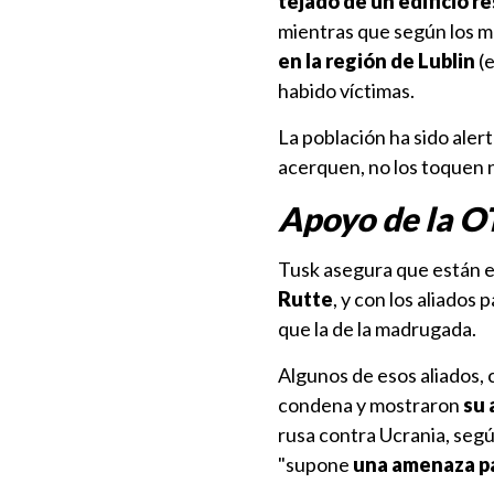
tejado de un edificio r
mientras que según los m
en la región de Lublin
(e
habido víctimas.
La población ha sido aler
acerquen, no los toquen ni
Apoyo de la 
Tusk asegura que están e
Rutte
, y con los aliados
que la de la madrugada.
Algunos de esos aliados,
condena y mostraron
su 
rusa contra Ucrania, segú
"supone
una amenaza pa