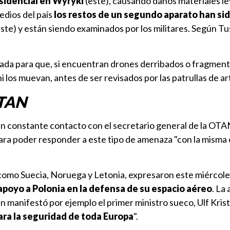
esidencial en Wyryki
(este), causando daños materiales le
edios del país
los restos de un segundo aparato han sid
ste) y están siendo examinados por los militares. Según Tu
tada para que, si encuentran drones derribados o fragment
 los muevan, antes de ser revisados por las patrullas de art
OTAN
n constante contacto con el secretario general de la OTA
 para poder responder a este tipo de amenaza "con la misma 
 como Suecia, Noruega y Letonia, expresaron este miércole
apoyo a Polonia en la defensa de su espacio aéreo
. La
n manifestó por ejemplo el primer ministro sueco, Ulf Kris
ra la seguridad de toda Europa
".