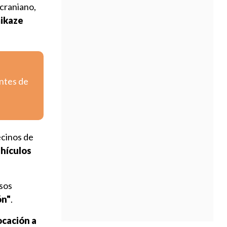
ucraniano,
mikaze
entes de
ecinos de
ehículos
usos
ón"
.
ocación a