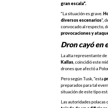
gran escala".
"La situación es grave.
Ho
diversos escenarios
", 
convocado al respecto, 
provocaciones y ataqu
Dron cayó en e
La alta representante de
Kallas
, coincidió este m
drones que afectó a Polo
Pero según Tusk, "esta
p
preparados para tal even
situación de este tipo es
Las autoridades polacas 