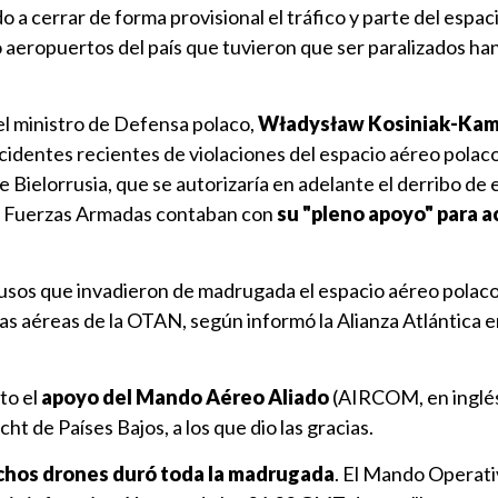
o a cerrar de forma provisional el tráfico y parte del espac
 aeropuertos del país que tuvieron que ser paralizados ha
el ministro de Defensa polaco,
Władysław Kosiniak-Ka
incidentes recientes de violaciones del espacio aéreo polac
Bielorrusia, que se autorizaría en adelante el derribo de 
as Fuerzas Armadas contaban con
su "pleno apoyo" para a
 rusos que invadieron de madrugada el espacio aéreo polac
as aéreas de la OTAN, según informó la Alianza Atlántica 
to el
apoyo del Mando Aéreo Aliado
(AIRCOM, en inglés
ht de Países Bajos, a los que dio las gracias.
ichos drones duró toda la madrugada
. El Mando Operati