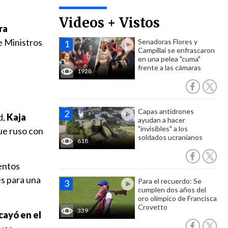
Videos + Vistos
ra
de Ministros
Senadoras Flores y
Campillai se enfrascaron
en una pelea "cuma"
frente a las cámaras
1928
Capas antidrones
d,
Kaja
ayudan a hacer
"invisibles" a los
que ruso con
soldados ucranianos
618
ientos
es para una
Para el recuerdo: Se
cumplen dos años del
oro olímpico de Francisca
Crovetto
339
cayó en el