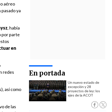
io aéreo
n pasado ya
mysz
, había
o por parte
estos
ctuar en
o
En portada
en redes
Un nuevo estado de
excepción y 28
), así como
proyectos de ley: los
ejes de la ACOT
vo de las