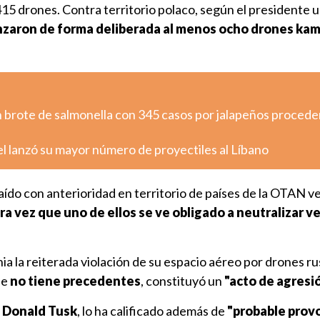
 415 drones. Contra territorio polaco, según el presidente 
nzaron de forma deliberada al menos ocho drones ka
n brote de salmonella con 345 casos por jalapeños proced
ael lanzó su mayor número de proyectiles al Líbano
ído con anterioridad en territorio de países de la OTAN v
era vez que uno de ellos se ve obligado a neutralizar v
nia la reiterada violación de su espacio aéreo por drones r
ue
no tiene precedentes
, constituyó un
"acto de agresi
,
Donald Tusk
, lo ha calificado además de
"probable prov