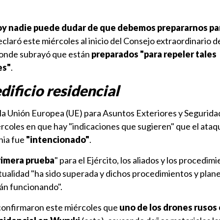
y nadie puede dudar de que debemos prepararnos pa
declaró este miércoles al inicio del Consejo extraordinario 
donde subrayó que están
preparados "para repeler tales
es"
.
dificio residencial
 la Unión Europea (UE) para Asuntos Exteriores y Segurida
iércoles en que hay "indicaciones que sugieren" que el ata
nia fue
"intencionado"
.
rimera prueba
" para el Ejército, los aliados y los procedim
tualidad "ha sido superada y dichos procedimientos y plan
tán funcionando".
confirmaron este miércoles que
uno de los drones rusos 