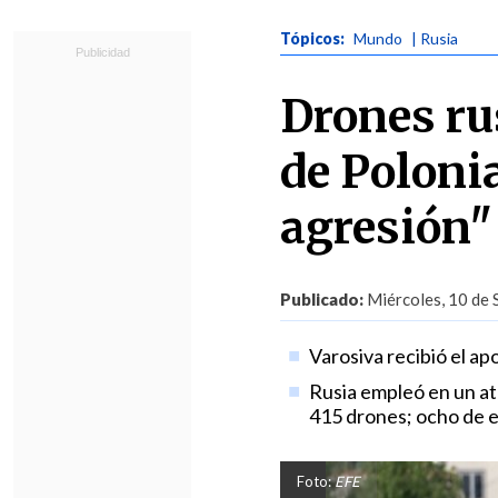
Tópicos:
Mundo
| Rusia
Drones ru
de Poloni
agresión"
Publicado:
Miércoles, 10 de 
Varosiva recibió el a
Rusia empleó en un ata
415 drones; ocho de el
Foto:
EFE