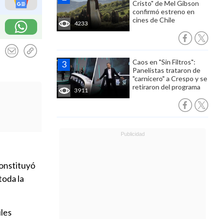
Cristo" de Mel Gibson
confirmó estreno en
cines de Chile
4233
Caos en "Sin Filtros":
Panelistas trataron de
"carnicero" a Crespo y se
retiraron del programa
3911
onstituyó
toda la
iles