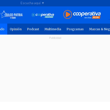
Escucha aquí ▼
ndo
Opinión
Podcast
Multimedia
Programas
Marcas & Neg