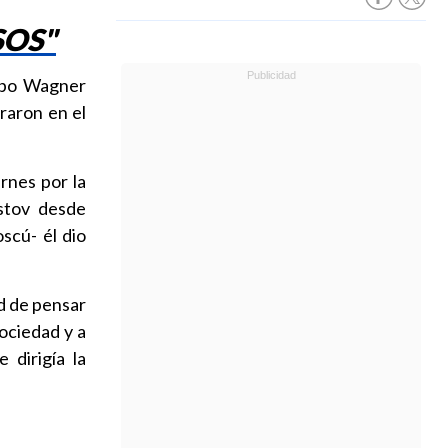
SOS"
rupo Wagner
traron en el
rnes por la
stov desde
scú- él dio
d de pensar
ociedad y a
 dirigía la