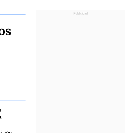
los
s
.
isión.