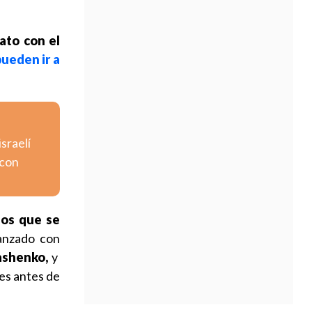
rato con el
pueden ir a
israelí
 con
ios que se
canzado con
ashenko,
y
es antes de