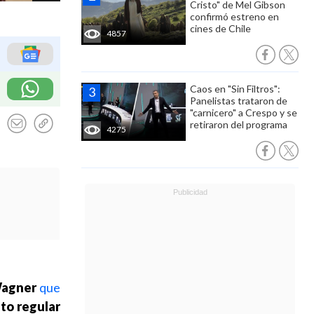
Cristo" de Mel Gibson
confirmó estreno en
cines de Chile
4857
Caos en "Sin Filtros":
Panelistas trataron de
"carnicero" a Crespo y se
retiraron del programa
4275
Wagner
que
ito regular