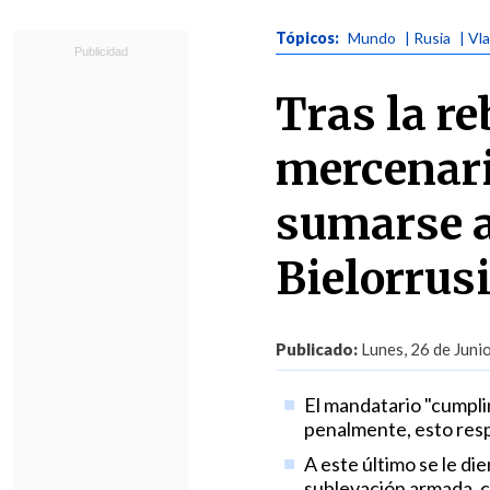
Tópicos:
Mundo
| Rusia
| Vl
Tras la re
mercenari
sumarse al
Bielorrus
Publicado:
Lunes, 26 de Juni
El mandatario "cumpli
penalmente, esto resp
A este último se le di
sublevación armada, c