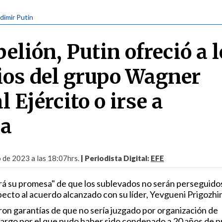
adimir Putin
belión, Putin ofreció a 
os del grupo Wagner
 Ejército o irse a
ia
o de 2023 a las 18:07hrs.
| Periodista Digital:
EFE
rá su promesa" de que los sublevados no serán perseguido
ecto al acuerdo alcanzado con su líder, Yevgueni Prigozhin
eron garantías de que no sería juzgado por organización de
argo por el que pudo haber sido condenado a 20 años de pr