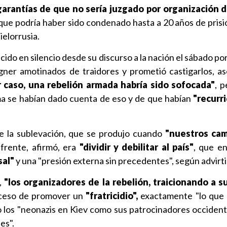
garantías de que no sería juzgado por organización d
l que podría haber sido condenado hasta a 20 años de pris
Bielorrusia.
ido en silencio desde su discurso a la nación el sábado po
agner amotinados de traidores y prometió castigarlos, a
r caso, una rebelión armada habría sido sofocada"
, p
ma se habían dado cuenta de eso y de que habían
"recurr
de la sublevación, que se produjo cuando
"nuestros ca
frente, afirmó, era
"dividir y debilitar al país"
, que e
sal"
y una "presión externa sin precedentes", según advirti
ó,
"los organizadores de la rebelión, traicionando a su
ceso de promover un
"fratricidio",
exactamente "lo que 
 los "neonazis en Kiev como sus patrocinadores occident
es".