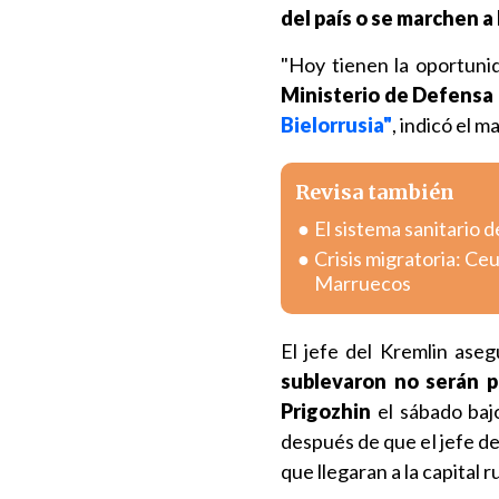
del país o se marchen a 
"Hoy tienen la oportun
Ministerio de Defensa (.
Bielorrusia"
, indicó el m
Revisa también
El sistema sanitario d
Crisis migratoria: Ce
Marruecos
El jefe del Kremlin ase
sublevaron no serán 
Prigozhin
el sábado bajo
después de que el jefe d
que llegaran a la capital r