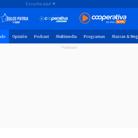
Escucha aquí ▼
ndo
Opinión
Podcast
Multimedia
Programas
Marcas & Neg