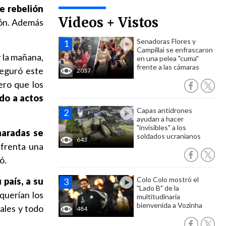
e rebelión
Videos + Vistos
ión. Además
Senadoras Flores y
Campillai se enfrascaron
r la mañana,
en una pelea "cuma"
frente a las cámaras
seguró este
2037
ero que los
ido a actos
Capas antidrones
ayudan a hacer
"invisibles" a los
maradas se
soldados ucranianos
643
nfrenta una
ó.
Colo Colo mostró el
 país, a su
"Lado B" de la
querían los
multitudinaria
bienvenida a Vozinha
ales y todo
484