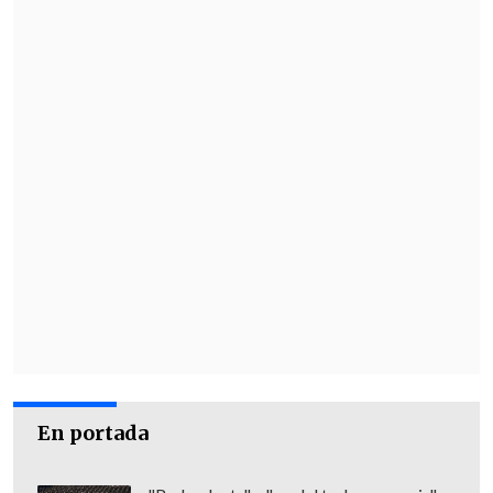
Chávez no necesitamos su devaluado
reconocimiento,
aquí si derrotamos el
fascismo con votos y con apoyo popular,
y además somos libres de tutelajes, cosa
que lastimosamente su gobierno no
puede decir jamás", escribió el canciller
venezolano
Yvan Gil
en X, luego que
Boric cuestionara el triunfo de Maduro.
"¡Ocúpese de sus problemas! Acá
ganamos, defendemos el triunfo y
celebramos como verdaderos
revolucionarios"
, agregó el ministro de
Maduro.
En portada