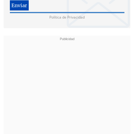
Política de Privacidad
Canciller venezolano respondió a Boric
"Quizás su incompetencia es la causa de
desconocer que los hijos de Bolívar y de