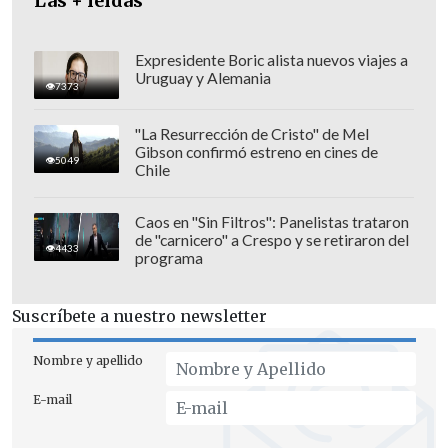
Las + leídas
Expresidente Boric alista nuevos viajes a
Uruguay y Alemania
7373
"La Resurrección de Cristo" de Mel
Gibson confirmó estreno en cines de
5049
Chile
Caos en "Sin Filtros": Panelistas trataron
de "carnicero" a Crespo y se retiraron del
4433
programa
Su mensaje fue publicado minutos
Suscríbete a nuestro newsletter
después de que el CNE anunciara en su
primer boletín que Maduro ha sido
Nombre y apellido
reelegido para un tercer mandato
E-mail
consecutivo con el
51,20% de los votos
(5.150.092 sufragios)
.