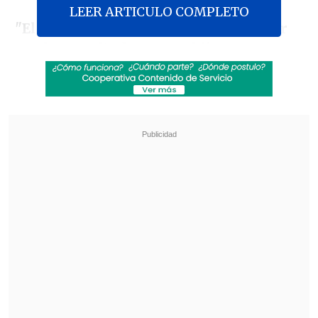
LEER ARTICULO COMPLETO
"El régimen de Maduro debe entender
que los resultados que publica son
difíciles de creer.
La comunidad
internacional y sobre todo el pueblo
venezolano, incluyendo a
los millones de
venezolanos en el exilio
,
exigimos total
transparencia de las actas y el proceso
,
y
que veedores internacionales no
comprometidos con el gobierno den
cuenta de la veracidad de los
resultados
", escribió en la red social X,
en medio de
su visita oficial a Emiratos
Árabes Unidos
.
Revisa también