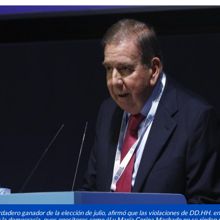
rdadero ganador de la elección de julio, afirmó que las violaciones de DD.HH. e
 la democracia, pues opositores como él y María Corina Machado no se rinden p