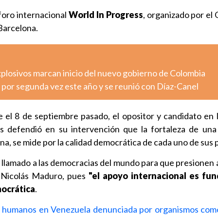
foro internacional
World In Progress
, organizado por el
Barcelona.
xplosivos marcan inicio del nuevo gobierno de Colombia
 por segunda vez este año y se reunió con Díaz-Canel
 el 8 de septiembre pasado, el opositor y candidato en 
es defendió en su intervención que la fortaleza de una
na, se mide por la calidad democrática de cada uno de sus p
n llamado a las democracias del mundo para que presionen 
 Nicolás Maduro, pues
"el apoyo internacional es fu
mocrática
.
s humanos en Venezuela denunciada por organismos com