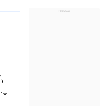
a
el
ís
 "no