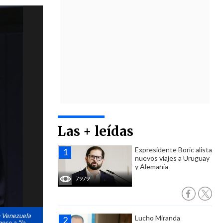
Las + leídas
Expresidente Boric alista
nuevos viajes a Uruguay
y Alemania
7979
n Venezuela
Lucho Miranda
ese a "la