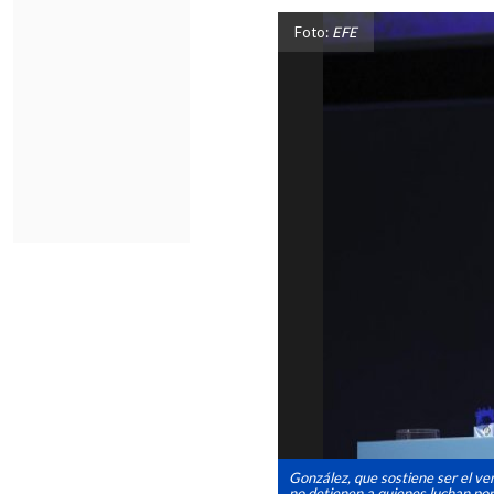
Foto:
EFE
González, que sostiene ser el ve
no detienen a quienes luchan por