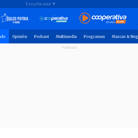
Escucha aquí ▼
ndo
Opinión
Podcast
Multimedia
Programas
Marcas & Neg