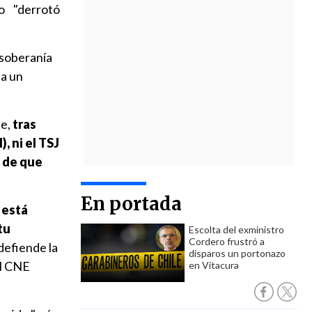
o "derrotó
 soberanía
 a un
ue,
tras
, ni el TSJ
a de que
En portada
 está
tu
Escolta del exministro
Cordero frustró a
defiende la
disparos un portonazo
el CNE
en Vitacura