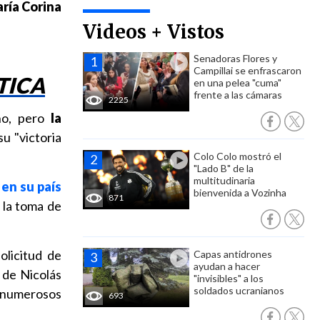
ría Corina
Videos + Vistos
Senadoras Flores y
Campillai se enfrascaron
TICA
en una pelea "cuma"
frente a las cámaras
2225
rno, pero
la
su "victoria
Colo Colo mostró el
"Lado B" de la
multitudinaria
 en su país
bienvenida a Vozinha
871
 la toma de
olicitud de
Capas antidrones
ayudan a hacer
 de Nicolás
"invisibles" a los
soldados ucranianos
r numerosos
693