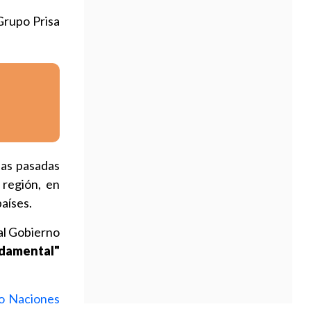
 Grupo Prisa
las pasadas
 región, en
aíses.
al Gobierno
ndamental"
o Naciones