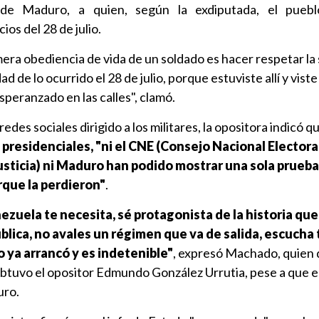
 de Maduro, a quien, según la exdiputada, el puebl
os del 28 de julio.
mera obediencia de vida de un soldado es hacer respetar la
ad de lo ocurrido el 28 de julio, porque estuviste allí y viste
speranzado en las calles", clamó.
edes sociales dirigido a los militares, la opositora indicó q
 presidenciales, "ni el CNE (Consejo Nacional Electoral)
usticia) ni Maduro han podido mostrar una sola prueb
rque la perdieron"
.
ezuela te necesita, sé protagonista de la historia que
lica, no avales un régimen que va de salida, escucha 
io ya arrancó y es indetenible"
, expresó Machado, quien 
 obtuvo el opositor Edmundo González Urrutia, pese a que 
uro.