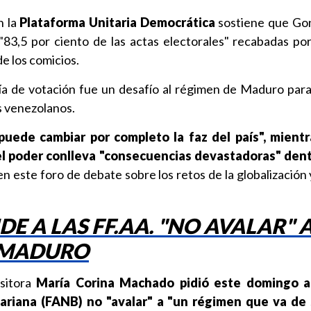
n la
Plataforma Unitaria Democrática
sostiene que Gon
83,5 por ciento de las actas electorales" recabadas por
e los comicios.
l día de votación fue un desafío al régimen de Maduro para
s venezolanos.
puede cambiar por completo la faz del país", mientr
el poder conlleva "consecuencias devastadoras" dent
n este foro de debate sobre los retos de la globalización 
E A LAS FF.AA. "NO AVALAR" 
 MADURO
ositora
María Corina Machado pidió este domingo a
ariana (FANB) no "avalar" a "un régimen que va de 