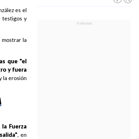
zález es el
 testigos y
 mostrar la
as que "el
ro y fuera
y la erosión
A
 la Fuerza
salida"
, en