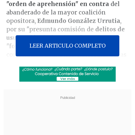
"orden de aprehensión" en contra
del
abanderado de la mayor coalición
opositora,
Edmundo González Urrutia
,
por su "presunta comisión de
delitos de
usurpación de funciones"
y
LEER ARTICULO COMPLETO
"forjamiento de documento público"
,
con relación a las actas electorales de las
presidenciales del pasado 28 de julio.
La solicitud se emitió después de que la
Fiscalía
citara a González Urrutia
en tres
ocasiones
y el opositor decidiera no
presentarse,
al desconocer en calidad de
qué debía comparecer y al no reconocer
los delitos que el Ministerio Público le
atribuye.