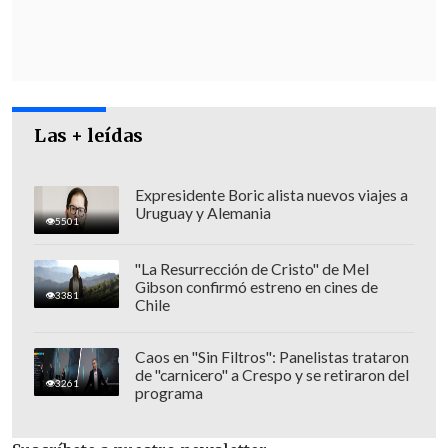
solicitud de Fiscalía, el Ministerio
Público difundió en Instagram la orden,
en la que se especifica que
una vez
realizada la aprehensión "deberán
ponerlo (a González Urrutia)
Las + leídas
inmediatamente a disposición" del ente
fiscal,
que, a su vez, "deberá presentarlo
ante (el tribunal) dentro de las 48 horas
Expresidente Boric alista nuevos viajes a
Uruguay y Alemania
siguientes a su aprehensión".
5501
"La Resurrección de Cristo" de Mel
Gibson confirmó estreno en cines de
3381
Chile
Caos en "Sin Filtros": Panelistas trataron
de "carnicero" a Crespo y se retiraron del
3261
programa