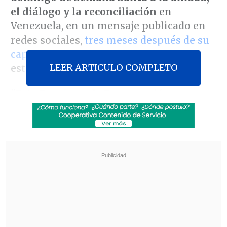
el diálogo y la reconciliación
en
Venezuela, en un mensaje publicado en
redes sociales,
tres meses después de su
captura
por parte de tropas
LEER ARTICULO COMPLETO
estadounidenses.
"Este Domingo de Resurrección es para
decir con fuerza que esta es la victoria
de la vida y la verdad.
No gana la
muerte: gana Cristo. No gana la mentira,
gana la verdad. No gana el odio, gana el
amor", señalaron Maduro y Flores en su
mensaje publicado en las cuentas de X y
Telegram del mandatario derrocado.
Revisa también