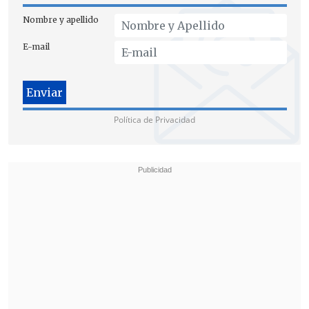
Nombre y apellido
E-mail
Política de Privacidad
El 28 de marzo, Maduro y Flores
llamaron a la paz y a la unión nacional,
a
la par que aseguraron estar
"firmes"
y
"serenos"
, en un mensaje publicado
dos días después de su audiencia de
juicio en Nueva York, y en el que se
constituyó en el primer mensaje desde