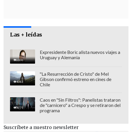
Las + leídas
Expresidente Boric alista nuevos viajes a
Uruguay y Alemania
6606
El mensaje hace múltiples referencias
bíblicas en alusión a la resurrección de
"La Resurrección de Cristo" de Mel
Jesús
en este domingo de Semana Santa.
Gibson confirmó estreno en cines de
4083
Chile
Maduro pidió a Jesucristo que bendiga a
Venezuela y a los pueblos del mundo y
Caos en "Sin Filtros": Panelistas trataron
de "carnicero" a Crespo y se retiraron del
los llene de fe, de amor y de esperanza.
3775
programa
Suscríbete a nuestro newsletter