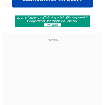
conjunción con las fuerzas del orden de
Estados Unidos", aseguró Trump en un
mensaje en la red social
Truth Social
en
la que indicó que dará más información
hoy en una rueda de prensa a las 11 de la
mañana (16:00 GMT) desde Mar-a-Lago
(Florida).
Revisa también
Washington D.C. cumple un año bajo el
despliegue de la Guardia Nacional, el único
vigente en EE.UU.
Netanyahu rechaza plan de Trump que
contempla desarme de Hamás y repliegue de
Israel en Gaza