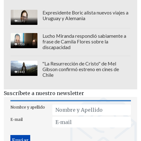
Expresidente Boric alista nuevos viajes a
Uruguay y Alemania
8031
Lucho Miranda respondió sabiamente a
frase de Camila Flores sobre la
7706
discapacidad
"La Resurrección de Cristo" de Mel
Gibson confirmó estreno en cines de
5443
Chile
Suscríbete a nuestro newsletter
Tras esos ataques, el equipo de Trump
consideró nuevas ventanas de
Nombre y apellido
oportunidad para atacar objetivos
E-mail
estratégicos del régimen de Nicolás
Maduro, pero se vieron obligados a
nuevos retrasos porque el tiempo no era