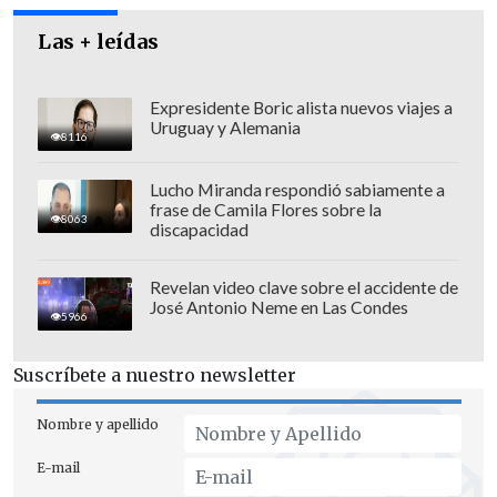
Las + leídas
Expresidente Boric alista nuevos viajes a
Uruguay y Alemania
8116
Desde el gobierno de Maduro, el ministro
Lucho Miranda respondió sabiamente a
frase de Camila Flores sobre la
de Información,
Jorge Rodríguez, acusó
8063
discapacidad
un "ataque electromagnético" para
explicar las causas del nuevo apagón.
Revelan video clave sobre el accidente de
José Antonio Neme en Las Condes
5966
Suscríbete a nuestro newsletter
Nombre y apellido
E-mail