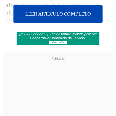
afectadas por este fallo, común en
algunas regiones, mientras que
EFE
LEER ARTICULO COMPLETO
pudo constatar en Caracas que el servicio
del Metro fue suspendido por lo que
miles de usuarios se han visto obligados
a caminar.
Revisa también
El tifón Dolphin obligó a evacuar a más de
215.000 personas en Shanghái
Más de 4.300 personas han muerto en el
Líbano desde inicio de ofensiva israelí en
marzo
Cientos de reportes sobre el apagón que