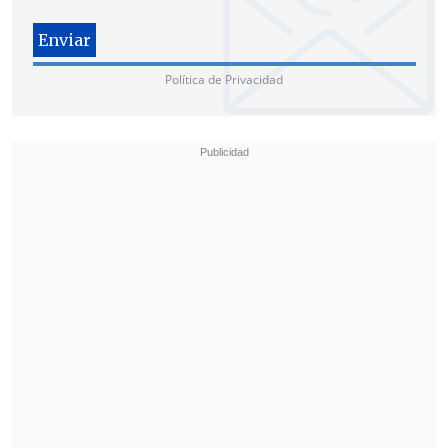
Política de Privacidad
"Los primeros indicios recibidos de la
investigación en el Bajo Caroní orientan
a la existencia de un ataque de carácter
electromagnético que buscó afectar el
sistema de generación hidroeléctrica de
Guayana, principal proveedor del este
servicio en el país", dijo el ministro en
una declaración en su cuenta de Twitter.