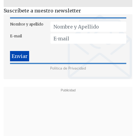
Suscríbete a nuestro newsletter
Nombre y apellido
E-mail
Política de Privacidad
Rodríguez indicó que
"se mantiene
abierto"
el proceso de excarcelaciones de
presos políticos, casi una semana
después de que su hermano, el
presidente del Parlamento, el chavista
Jorge Rodríguez, anunciara la liberación
de un
"número importante de
personas
".