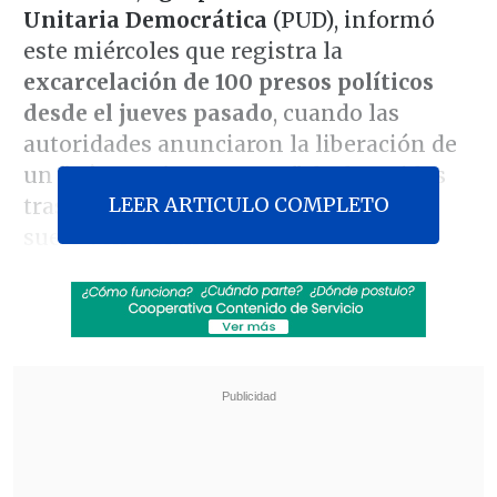
Unitaria Democrática
(PUD), informó
este miércoles que registra la
excarcelación de 100 presos políticos
desde el jueves pasado
, cuando las
autoridades anunciaron la liberación de
un
"número importante"
de detenidos
LEER ARTICULO COMPLETO
tras el ataque de
Estados Unidos
en
suelo venezolano.
En una publicación en
X
, la
PUD
precisó
que hasta las
14:30 hora local
de este
miércoles tenía confirmadas esas
liberaciones y
pidió que se acelere el
proceso para que "cese el sufrimiento de
los presos políticos y sus familiares,
quienes se han mantenido en vigilia