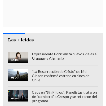
reafirmando su exigencia de
transparencia y listas públicas de
liberados.
Por su parte, la presidenta encargada,
Delcy Rodríguez
, quien asumió el cargo
el pasado
5 de enero
, aseguró este
Las + leídas
miércoles que hasta la fecha han sido
excarcelados
406 presos políticos en el
Expresidente Boric alista nuevos viajes a
Uruguay y Alemania
país
, en lo que describió como la
7478
apertura de un nuevo capítulo que
"La Resurrección de Cristo" de Mel
permita el entendimiento desde la
Gibson confirmó estreno en cines de
5147
diversidad política
.
Chile
Caos en "Sin Filtros": Panelistas trataron
de "carnicero" a Crespo y se retiraron del
4580
programa