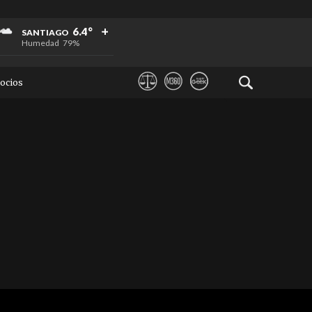
+
+
+
6.4°
SANTIAGO
Humedad
79%
ocios