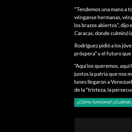
"Tendemos una mano a tod
vénganse hermanas, véngan
los brazos abiertos", dijo 
Caracas, donde culminó l
Rodríguez pidió a los jóv
próspera" y el futuro qu
"Aquí los queremos, aquí 
juntos la patria que nos 
lunes llegaron a Venezue
de la "tristeza, la persecu