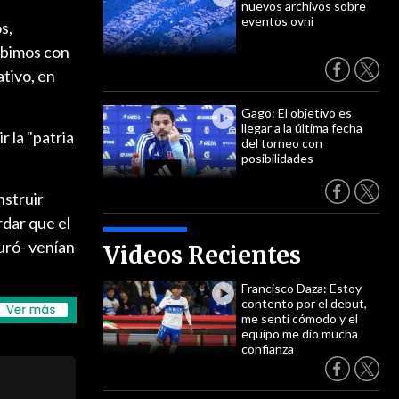
nuevos archivos sobre
eventos ovni
s,
cibimos con
ativo, en
Gago: El objetivo es
llegar a la última fecha
 la "patria
del torneo con
posibilidades
nstruir
rdar que el
uró- venían
Videos Recientes
Francisco Daza: Estoy
contento por el debut,
me sentí cómodo y el
equipo me dio mucha
confianza