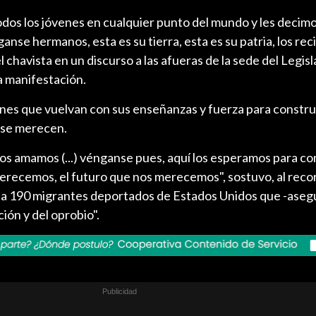
os los jóvenes en cualquier punto del mundo y les decimo
se hermanos, esta es su tierra, esta es su patria, los re
el chavista en un discurso a las afueras de la sede del Legisl
a manifestación.
enes que vuelvan con sus enseñanzas y fuerza para construir
e se merecen.
los amamos (...) vénganse pues, aquí los esperamos para co
merecemos, el futuro que nos merecemos", sostuvo, al reco
la 190 migrantes deportados de Estados Unidos que -aseg
ción y del oprobio".