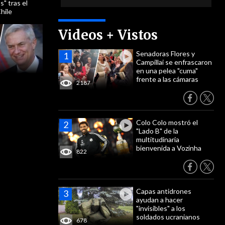
s" tras el
hile
Videos + Vistos
Senadoras Flores y
Campillai se enfrascaron
en una pelea "cuma"
frente a las cámaras
2187
Colo Colo mostró el
"Lado B" de la
multitudinaria
bienvenida a Vozinha
822
Capas antidrones
ayudan a hacer
"invisibles" a los
soldados ucranianos
678