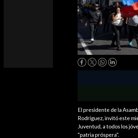
El presidente de la Asam
Rodríguez, invitó este m
Juventud, a todos los jóve
"patria próspera".