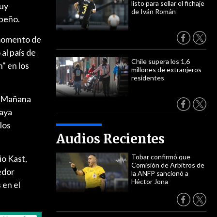
listo para sellar el fichaje
muy
de Iván Román
ibeño.
 momento de
al país de
Chile supera los 1,6
" en los
millones de extranjeros
residentes
a Mañana
haya
los
Audios Recientes
Tobar confirmó que
io Kast,
Comisión de Arbitros de
edor
la ANFP sancionó a
Héctor Jona
 en el