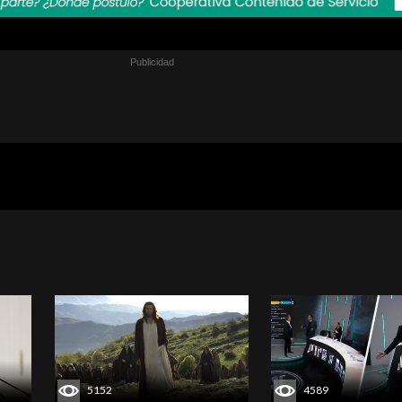
5152
4589