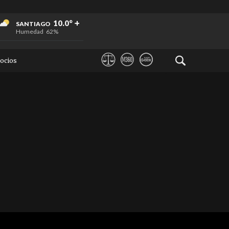
+
+
+
10.0°
SANTIAGO
Humedad
62%
ocios