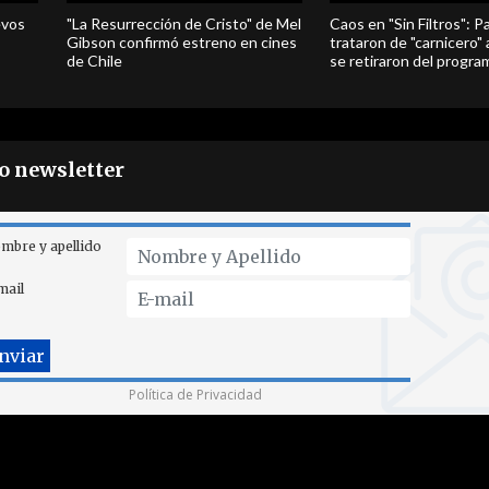
evos
"La Resurrección de Cristo" de Mel
Caos en "Sin Filtros": P
Gibson confirmó estreno en cines
trataron de "carnicero"
de Chile
se retiraron del progra
ro newsletter
mbre y apellido
mail
Política de Privacidad