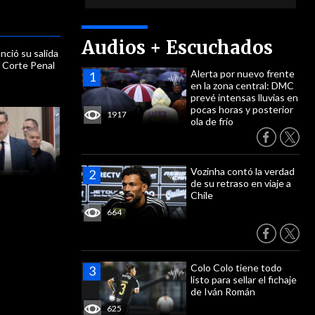
Audios + Escuchados
ció su salida
la Corte Penal
Alerta por nuevo frente
en la zona central: DMC
prevé intensas lluvias en
pocas horas y posterior
1917
ola de frío
Vozinha contó la verdad
de su retraso en viaje a
Chile
664
Colo Colo tiene todo
listo para sellar el fichaje
de Iván Román
625