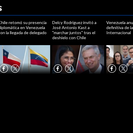
s
Chile retomó su presencia
Delcy Rodríguez invitó a
Venezuela anun
diplomática en Venezuela
José Antonio Kast a
definitiva de 
on la llegada de delegado
"marchar juntos" tras el
Internacional
deshielo con Chile