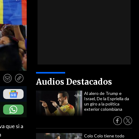
Audios Destacados
Al alero de Trump e
Israel, De la Espriella da
un giro a la política
exterior colombiana
a que si a
n
Colo Colo tiene todo