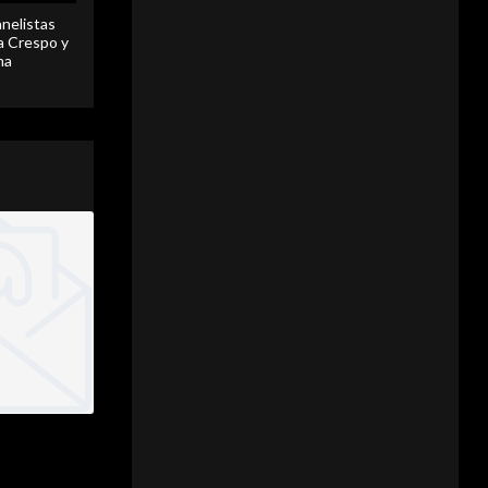
anelistas
 a Crespo y
ma