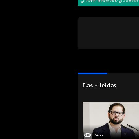
Las + leídas
7488