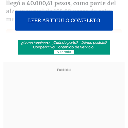
llegó a 40.000,61 pesos, como parte del
alza mensual de 158,89 pesos de este
mes.
LEER ARTICULO COMPLETO
Revisa también
José Antonio Neme protagonizó colisión en
Las Condes
Conductor de aplicación fue baleado en
encerrona en Santiago Centro
El movimiento responde directamente al
Índice de Precios al Consumidor (IPC)
,
que en marzo anotó un
incremento de
1%
, impulsado principalmente por el
alza en los combustibles.