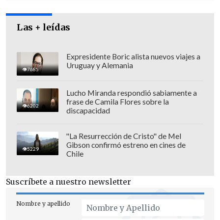
Hace casi cinco años
, en plena
Las + leídas
pandemia,
la UF superó los 30.000 pesos
por primera vez, mientras que
la barrera
Expresidente Boric alista nuevos viajes a
Uruguay y Alemania
de los 20.000 se rompió en mayo de
7685
2008
, algo que da cuenta de que la
Lucho Miranda respondió sabiamente a
variación reciente ha sido
mucho más
frase de Camila Flores sobre la
6202
acelerada
.
discapacidad
La última
Encuesta de Expectativas
"La Resurrección de Cristo" de Mel
Económicas
del Banco Central proyecta
Gibson confirmó estreno en cines de
5229
Chile
un IPC de 4% para abril, de modo que
la
próxima variación de la UF sería de 563
Suscríbete a nuestro newsletter
pesos
, alcanzando los 40.804 pesos. En
tanto, si la inflación sube en 0,4% en
Nombre y apellido
mayo, el indicador sumaría otros 163