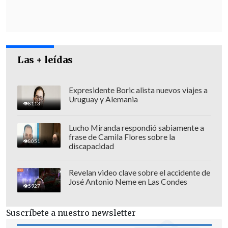
En tanto, el ex oficial de Ejército,
Rolando
Melo Silva
, deberá cumplir
5 años y un
día
;
y 3 años y un día de presidio
, por el
encubrimiento de los homicidios y los
Las + leídas
secuestros mencionados.
Expresidente Boric alista nuevos viajes a
Uruguay y Alemania
8113
Lucho Miranda respondió sabiamente a
frase de Camila Flores sobre la
8051
discapacidad
Revelan video clave sobre el accidente de
José Antonio Neme en Las Condes
5927
Suscríbete a nuestro newsletter