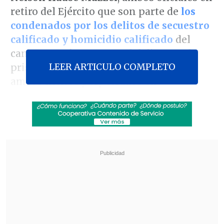
retiro del Ejército que son parte de
los
condenados por los delitos de secuestro
calificado y homicidio calificado
del
cantautor
Víctor Jara
y del director de
LEER ARTICULO COMPLETO
prisiones de la época,
Littré Quiroga
,
ambos ilícitos perpetrados en
septiembre de 1973.
Según confirmó la policía a
La Tercera
,
Jofré González y Haase Mazzei
son los
únicos exmilitares que falta detener en
este bullado caso
.
Revisa también
Así fue el intento de encerrona repelido por el