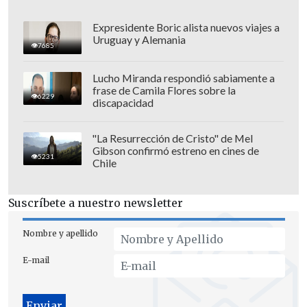
antecedentes hay un momento en que
uno debe poner término a esa
Expresidente Boric alista nuevos viajes a
Uruguay y Alemania
investigación o tratar de avanzar
7685
dictando esta resolución", afirmó
Lucho Miranda respondió sabiamente a
Vázquez sobre esta decisión.
frase de Camila Flores sobre la
6229
discapacidad
"La Resurrección de Cristo" de Mel
Gibson confirmó estreno en cines de
5231
Chile
Suscríbete a nuestro newsletter
Nombre y apellido
E-mail