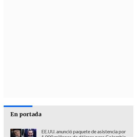
En su resolución el juez hace un relato de
los hechos desde el 11 de septiembre,
jornada del golpe militar, cuando la
entonces Universidad Técnica del Estado
(UTE) -actual Usach- fue sitiada por
personal del regimiento Arica del
Ejército y
el posterior traslado hasta el
Estadio Chile de los docentes detenidos
en ese lugar, entre quienes estaba Víctor
Jara.
Según consigna el ministro Vázquez,
"entre los días 13 y 16 de septiembre de
1973 se desarrollaron interrogatorios al
En portada
interior del entonces Estadio Chile -que
ahora lleva el nombre del cantante-, sin
EE.UU. anunció paquete de asistencia por
que ellos obedecieran a procedimientos
1.000 millones de dólares para Colombia