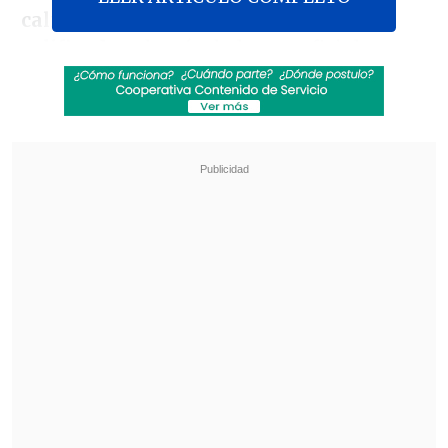
calidad de autores del homicidio
calificado
, además de los ex oficiales
Roberto Souper Onfray, Raúl Jofré
González, Edwin Dimter Bianchi, Nelson
Hasse Mazzei y Luis Bethke Wulf,
estos
últimos
en calidad de cómplices,
a
quienes se sumó
Jorge Eduardo Smith
Gumucio
tras una corrección a la
resolución original
.
Revisa también
José Antonio Neme protagonizó colisión en
Las Condes
Conductor de aplicación fue baleado en
encerrona en Santiago Centro