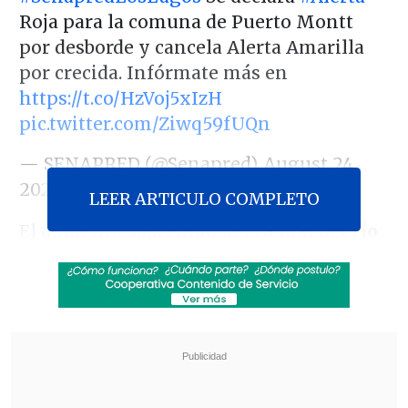
Roja para la comuna de Puerto Montt
por desborde y cancela Alerta Amarilla
por crecida. Infórmate más en
https://t.co/HzVoj5xIzH
pic.twitter.com/Ziwq59fUQn
— SENAPRED (@Senapred)
August 24,
2025
LEER ARTICULO COMPLETO
El
aumento sostenido del caudal del río
Lenca
llevó al Senapred a decretar
alerta
roja para la comuna de Puerto Montt
, y
al Departamento de Administración de
Educación Municipal (DAEM) a
suspender las clases en todos los
establecimientos del sector de la