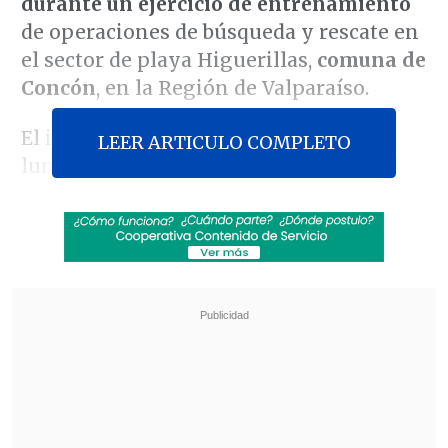
durante un ejercicio de entrenamiento
de operaciones de búsqueda y rescate en
el sector de playa Higuerillas,
comuna de
Concón
, en la Región de Valparaíso.
El incidente, ocurrido la tarde de este
LEER ARTICULO COMPLETO
lunes, activó el protocolo institucional
para este tipo de situaciones,
por lo que
se inició un operativo de rescate que
terminó con la evacuación oportuna de
los afectados.
Revisa también
Colombiano fue asesinado a balazos en un cité
de La Cisterna
Kast arribó a Colombia para asistir a la