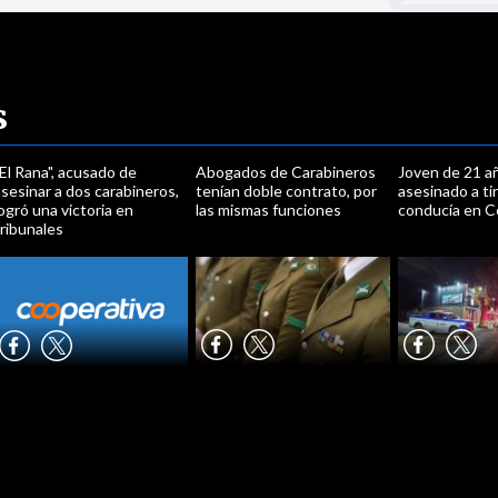
s
El Rana", acusado de
Abogados de Carabineros
Joven de 21 a
sesinar a dos carabineros,
tenían doble contrato, por
asesinado a ti
ogró una victoria en
las mismas funciones
conducía en C
ribunales