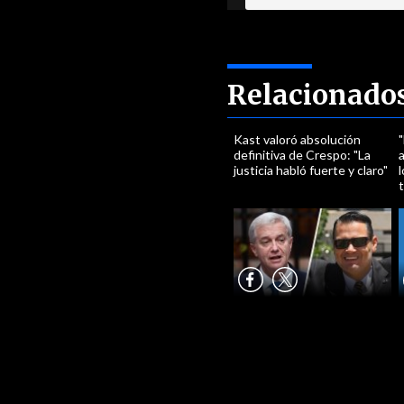
Relacionado
Kast valoró absolución
"
definitiva de Crespo: "La
a
justicia habló fuerte y claro"
l
t