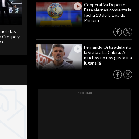
Cooperativa Deportes:
Este viernes comienza la
fecha 18 de la Liga de
Primera
anelistas
 a Crespo y
ma
Fernando Ortiz adelantó
la visita a La Calera: A
muchos no nos gusta ir a
jugar allá