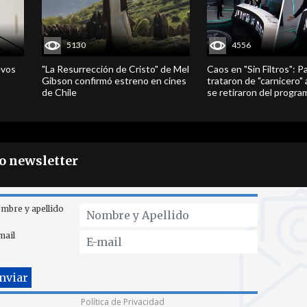
5130
4556
evos
"La Resurrección de Cristo" de Mel
Caos en "Sin Filtros": P
Gibson confirmó estreno en cines
trataron de "carnicero"
de Chile
se retiraron del progra
ro newsletter
mbre y apellido
mail
Política de Privacidad