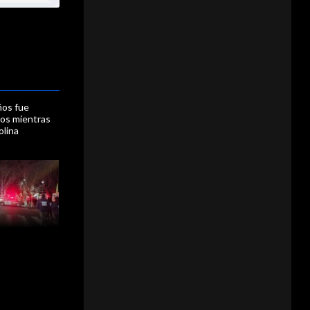
ños fue
ros mientras
olina