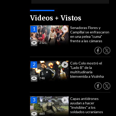
Videos + Vistos
Senadoras Flores y
Campillai se enfrascaron
en una pelea "cuma"
frente a las cámaras
2121
Colo Colo mostró el
"Lado B" de la
multitudinaria
bienvenida a Vozinha
748
Capas antidrones
ayudan a hacer
"invisibles" a los
soldados ucranianos
665