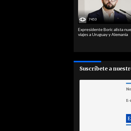
7453
Expresidente Boric alista nu
viajes a Uruguay y Alemania
Suscríbete a nuest
No
E-