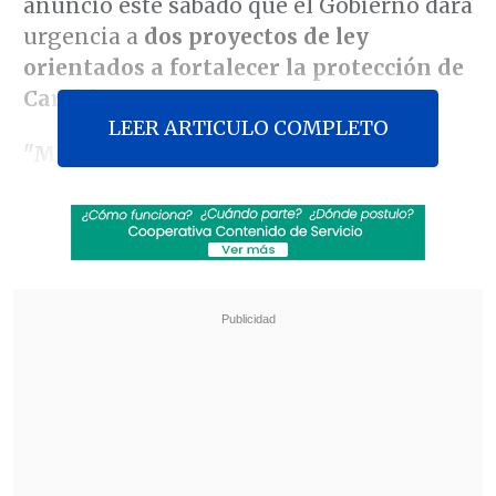
anunció este sábado que el Gobierno dará
urgencia a
dos proyectos de ley
orientados a fortalecer la protección de
Carabineros
.
LEER ARTICULO COMPLETO
"Mientras algunos buscan
derogar
aspectos centrales de la Ley Naín-
Retamal
, nosotros seguimos firmes
protegiendo a nuestras policías"
,
aseveró el secretario de Estado al inicio
de una publicación en su cuenta
personal de X.
Revisa también
Gobierno busca ampliar implementación de los
SLEP hasta el año 2040