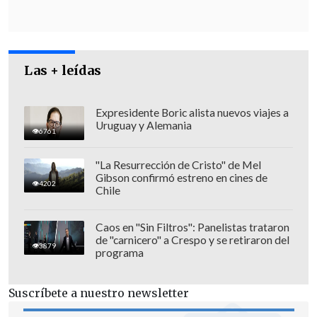
Las + leídas
Expresidente Boric alista nuevos viajes a
Uruguay y Alemania
6761
"La Resurrección de Cristo" de Mel
Gibson confirmó estreno en cines de
4202
Chile
Caos en "Sin Filtros": Panelistas trataron
de "carnicero" a Crespo y se retiraron del
La autoridad sostuvo que estas medidas
3879
programa
buscan
fortalecer el respaldo jurídico a
los efectivos policiales frente a
Suscríbete a nuestro newsletter
situaciones de riesgo
y reforzar las