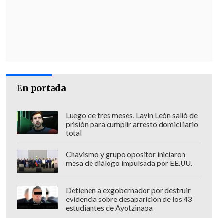
09:00 y las 16:00 horas con recesos entre
medio,
la defensa contará con hasta 10
días
para prepararse de cara al debate
respecto a la
fijación de medidas
cautelares
.
Esta primera jornada terminó a las 16:00
En portada
horas, como estaba previsto, en la cual la
Fiscalía logró detallar 139 de los 230
Luego de tres meses, Lavín León salió de
casos de vulneraciones a los derechos
prisión para cumplir arresto domiciliario
humanos
a los cuales se les acusa a los
total
exuniformados.
Chavismo y grupo opositor iniciaron
mesa de diálogo impulsada por EE.UU.
La audiencia del miércoles se retomará
a las 09:00 de la mañana
.
Detienen a exgobernador por destruir
evidencia sobre desaparición de los 43
Lo anterior se decidió después de que el
estudiantes de Ayotzinapa