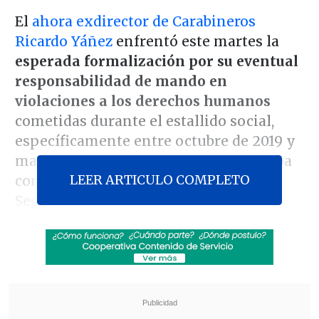
El
ahora exdirector de Carabineros
Ricardo Yáñez
enfrentó este martes la
esperada formalización por su eventual
responsabilidad de mando en
violaciones a los derechos humanos
cometidas durante el estallido social,
específicamente entre octubre de 2019 y
marzo de 2020, cuando se desempeñaba
LEER ARTICULO COMPLETO
como director nacional de Orden y
Seguridad.
Yáñez, que asumió como jefe de la policía
uniformada en noviembre de 2020, fue
convocado a esta audiencia junto a su
predecesor,
Mario Rozas
, y al
exsubdirector Diego Olate
por el
delito