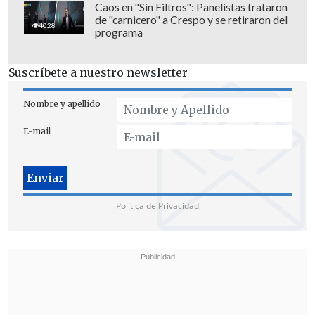
Caos en "Sin Filtros": Panelistas trataron
de "carnicero" a Crespo y se retiraron del
4028
programa
Suscríbete a nuestro newsletter
Nombre y apellido
E-mail
De esa manera, concretó su inminente
dimisión esa misma tarde:
"He
Política de Privacidad
presentado mi retiro voluntario"
, dijo a
los medios en esa jornada,
argumentando que su decisión se funda
"por un tema de
convicción personal
, de
que frente a la inminente audiencia de