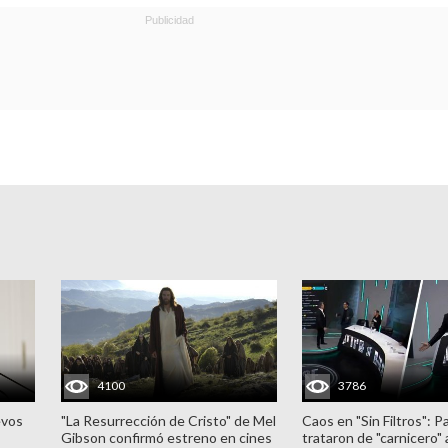
4100
3786
evos
"La Resurrección de Cristo" de Mel
Caos en "Sin Filtros": P
Gibson confirmó estreno en cines
trataron de "carnicero"