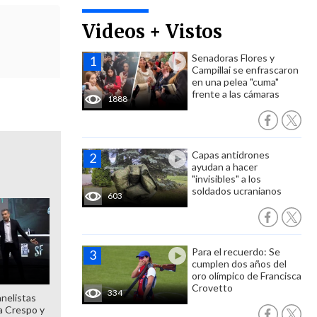
Videos + Vistos
Senadoras Flores y
Campillai se enfrascaron
en una pelea "cuma"
frente a las cámaras
1888
Capas antidrones
ayudan a hacer
"invisibles" a los
soldados ucranianos
603
Para el recuerdo: Se
cumplen dos años del
oro olímpico de Francisca
Crovetto
334
anelistas
 a Crespo y