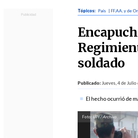
Tópicos:
País
| FF.AA. y de O
Encapucha
Regimient
soldado
Publicado:
Jueves, 4 de Julio
El hecho ocurrió de ma
Foto:
UPI / Archivo