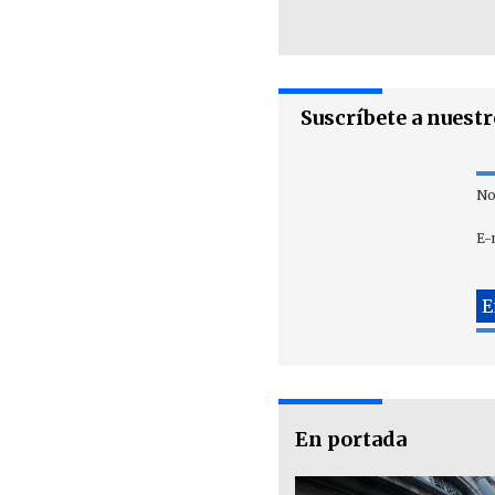
Suscríbete a nuest
No
E-
En portada