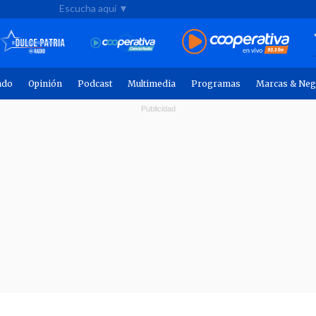
Escucha aquí ▼
ndo
Opinión
Podcast
Multimedia
Programas
Marcas & Neg