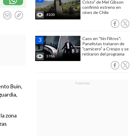
Cristo" de Mel Gibson
confirmó estreno en
cines de Chile
4100
Caos en "Sin Filtros":
Panelistas trataron de
"carnicero" a Crespo y se
retiraron del programa
3786
nto Buin,
guardia,
 la zona
zas