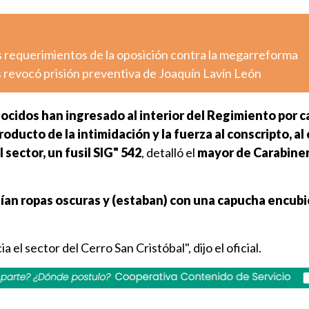
s requerimientos de la oposición contra la megarreforma
 revocó prisión preventiva de Joaquín Lavín León
cidos han ingresado al interior del Regimiento por c
oducto de la intimidación y la fuerza al conscripto, al
 sector, un fusil SIG" 542
, detalló el
mayor de Carabine
ían ropas oscuras y (estaban) con una capucha encubi
 el sector del Cerro San Cristóbal", dijo el oficial.