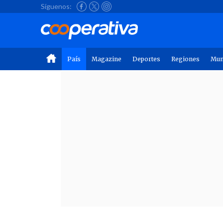
Síguenos:
País
Magazine
Deportes
Regiones
Mu