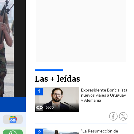
Las + leídas
Expresidente Boric alista
nuevos viajes a Uruguay
y Alemania
6635
"La Resurrección de