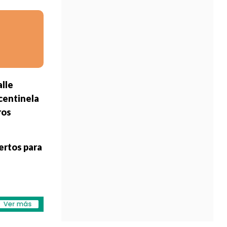
alle
 centinela
ros
ertos para