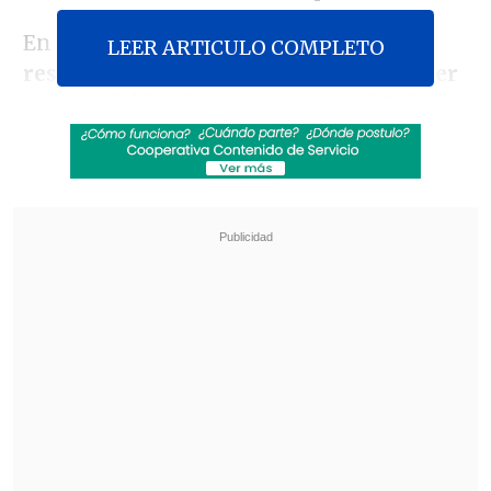
En la misiva, titulada "
490 días sin
LEER ARTICULO COMPLETO
respuesta para la familia de un gásfiter
que perdió la vida al interior del Palacio
de La Moneda
",
Mauricio Morales Soto
acusó que a
"más de un año y cuatro
meses desde que se anunciara un
sumario administrativo que, hasta hoy,
no ha entregado conclusiones ni
explicaciones públicas"
por parte del
Gobierno.
Revisa también
Escolta del exministro Cordero frustró a
disparos un portonazo en Vitacura