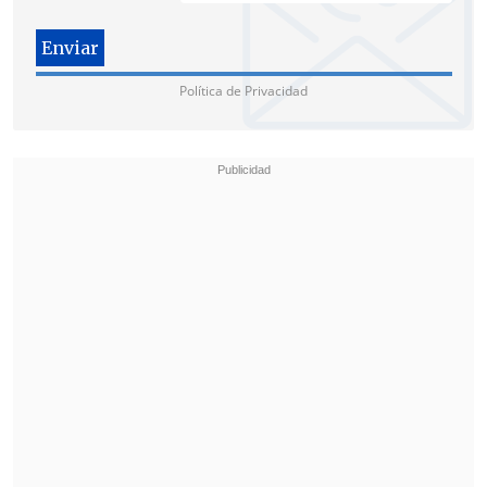
Elizalde: "Es entendible el dolor"
La respuesta oficial llegó desde la
Política de Privacidad
Región del Biobío por parte del ministro
del Interior,
Álvaro Elizalde,
quien
abordó la controversia asegurando que el
proceso disciplinario sigue vigente.
El secretario de Estado explicó que el
sumario está siendo llevado a cabo por la
Dirección de Administración de La
Moneda y que se encuentra en una etapa
de desarrollo.
"
Hay un sumario en curso para total
esclarecimiento de los hechos
y la
Contraloría ha hecho sugerencias y