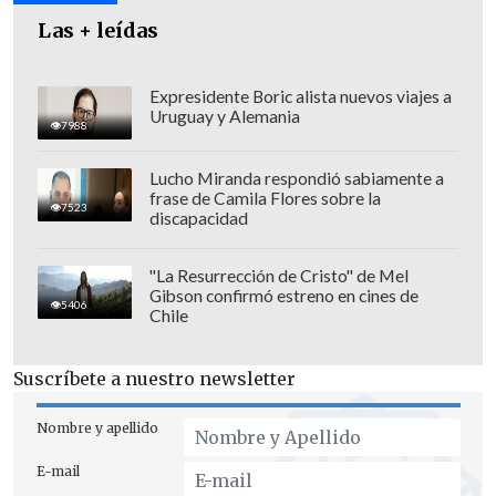
familia
, sino que también
ponen en
Las + leídas
entredicho el compromiso del Estado
con la transparencia, la rendición de
cuentas y el respeto por la vida de los
Expresidente Boric alista nuevos viajes a
Uruguay y Alemania
trabajadores".
7988
Lucho Miranda respondió sabiamente a
frase de Camila Flores sobre la
7523
discapacidad
"La Resurrección de Cristo" de Mel
Gibson confirmó estreno en cines de
5406
Chile
Suscríbete a nuestro newsletter
Nombre y apellido
E-mail