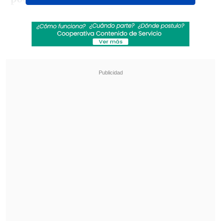
Gobierno, Camila Vallejo.
Revisa también
Colombiano fue asesinado a balazos en un cité
de La Cisterna
Kast arribó a Colombia para asistir a la
asunción de Abelardo de la Espriella
"Son cambios que
tienen mucho que ver
con las demandas de la ciudadanía
, con
la agenda de Gobierno, que tienen que
ver con cómo seguimos realizando de la
mejor manera posible nuestro programa
de Gobierno", explicó la ministra.