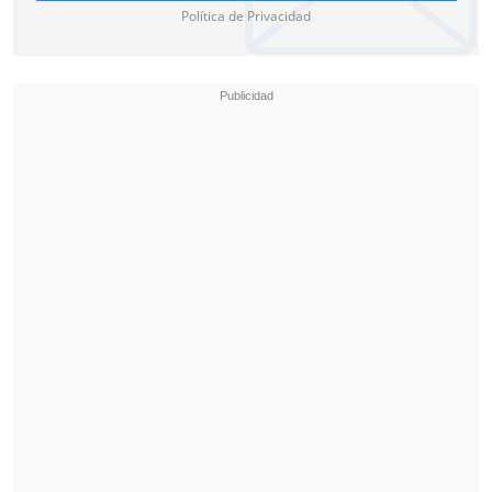
Política de Privacidad
Culturas:
Carolina Arredondo
sustituye a Jaime de Aguirre