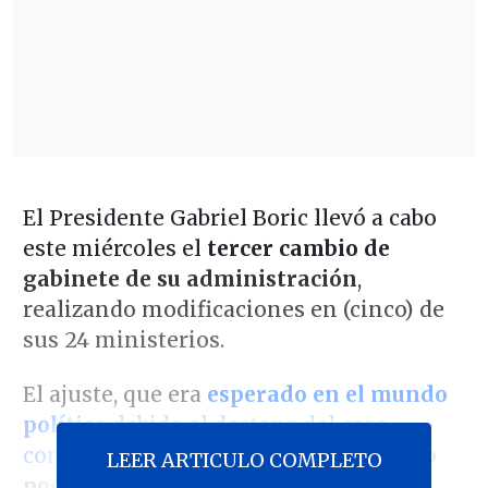
El Presidente Gabriel Boric llevó a cabo
este miércoles el
tercer cambio de
gabinete de su administración
,
realizando modificaciones en (cinco) de
sus 24 ministerios.
El ajuste, que era
esperado en el mundo
político
debido al destape del caso
convenios
, finalmente fue
confirmado
LEER ARTICULO COMPLETO
pocas horas antes
por la vocera de