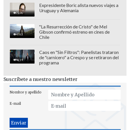
Expresidente Boric alista nuevos viajes a
Uruguay y Alemania
7228
"La Resurrección de Cristo" de Mel
Gibson confirmó estreno en cines de
4763
Los cambios o enroques son los
Chile
siguientes:
Caos en "Sin Filtros": Panelistas trataron
Minería:
Aurora Williams
sustituye a
de "carnicero" a Crespo y se retiraron del
4219
programa
Marcela Hernando
Suscríbete a nuestro newsletter
Nombre y apellido
E-mail